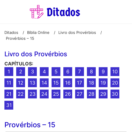
Ditados
Bíblia Online
Livro dos Provérbios
/
/
/
Provérbios – 15
Livro dos Provérbios
CAPÍTULOS:
1
2
3
4
5
6
7
8
9
10
11
12
13
14
15
16
17
18
19
20
21
22
23
24
25
26
27
28
29
30
31
Provérbios – 15