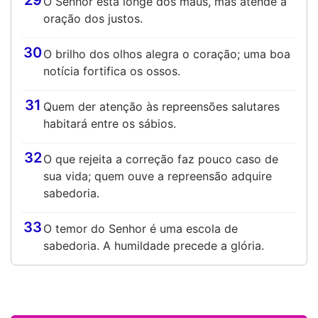
29
O Senhor está longe dos maus, mas atende à
oração dos justos.
30
O brilho dos olhos alegra o coração; uma boa
notícia fortifica os ossos.
31
Quem der atenção às repreensões salutares
habitará entre os sábios.
32
O que rejeita a correção faz pouco caso de
sua vida; quem ouve a repreensão adquire
sabedoria.
33
O temor do Senhor é uma escola de
sabedoria. A humildade precede a glória.