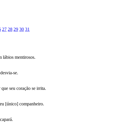
6
27
28
29
30
31
 lábios mentirosos.
desvia-se.
ue seu coração se irrita.
eu [único] companheiro.
scapará.