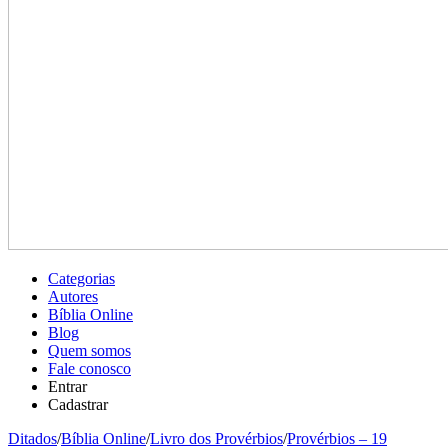
Categorias
Autores
Bíblia Online
Blog
Quem somos
Fale conosco
Entrar
Cadastrar
Ditados
/
Bíblia Online
/
Livro dos Provérbios
/
Provérbios – 19