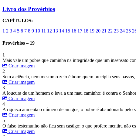
Livro dos Provérbios
CAPÍTULOS:
1
2
3
4
5
6
7
8
9
10
11
12
13
14
15
16
17
18
19
20
21
22
23
24
25
2
Provérbios – 19
1
Mais vale um pobre que caminha na integridade que um insensato com
Criar imagem
2
Sem a ciência, nem mesmo o zelo é bom: quem precipita seus passos, 
Criar imagem
3
A loucura de um homem o leva a um mau caminho; é contra o Senhor q
Criar imagem
4
A riqueza aumenta o número de amigos, o pobre é abandonado pelo s
Criar imagem
5
O falso testemunho não fica sem castigo; o que profere mentira não e
Criar imagem