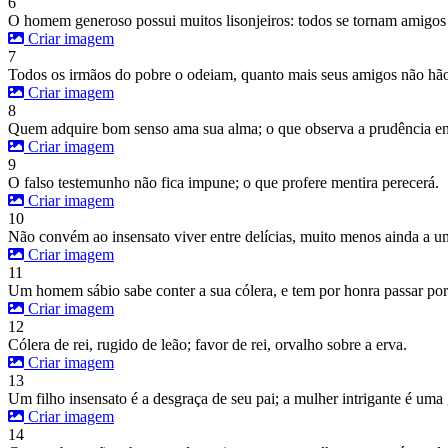
6
O homem generoso possui muitos lisonjeiros: todos se tornam amigos
Criar imagem
7
Todos os irmãos do pobre o odeiam, quanto mais seus amigos não hão 
Criar imagem
8
Quem adquire bom senso ama sua alma; o que observa a prudência enc
Criar imagem
9
O falso testemunho não fica impune; o que profere mentira perecerá.
Criar imagem
10
Não convém ao insensato viver entre delícias, muito menos ainda a u
Criar imagem
11
Um homem sábio sabe conter a sua cólera, e tem por honra passar po
Criar imagem
12
Cólera de rei, rugido de leão; favor de rei, orvalho sobre a erva.
Criar imagem
13
Um filho insensato é a desgraça de seu pai; a mulher intrigante é uma 
Criar imagem
14