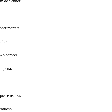
om do Senhor.
eder morrerá.
fício.
-lo perecer.
ua pena.
e se realiza.
ntiroso.