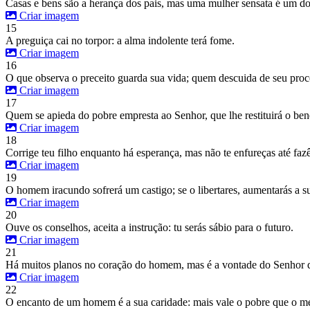
Casas e bens são a herança dos pais, mas uma mulher sensata é um d
Criar imagem
15
A preguiça cai no torpor: a alma indolente terá fome.
Criar imagem
16
O que observa o preceito guarda sua vida; quem descuida de seu proc
Criar imagem
17
Quem se apieda do pobre empresta ao Senhor, que lhe restituirá o bene
Criar imagem
18
Corrige teu filho enquanto há esperança, mas não te enfureças até fazê
Criar imagem
19
O homem iracundo sofrerá um castigo; se o libertares, aumentarás a s
Criar imagem
20
Ouve os conselhos, aceita a instrução: tu serás sábio para o futuro.
Criar imagem
21
Há muitos planos no coração do homem, mas é a vontade do Senhor qu
Criar imagem
22
O encanto de um homem é a sua caridade: mais vale o pobre que o me