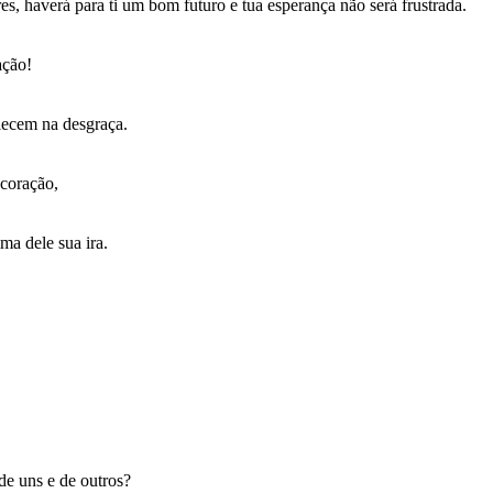
res, haverá para ti um bom futuro e tua esperança não será frustrada.
ação!
alecem na desgraça.
 coração,
ima dele sua ira.
de uns e de outros?