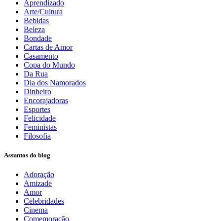
Aprendizado
Arte/Cultura
Bebidas
Beleza
Bondade
Cartas de Amor
Casamento
Copa do Mundo
Da Rua
Dia dos Namorados
Dinheiro
Encorajadoras
Esportes
Felicidade
Feministas
Filosofia
Assuntos do blog
Adoração
Amizade
Amor
Celebridades
Cinema
Comemoração