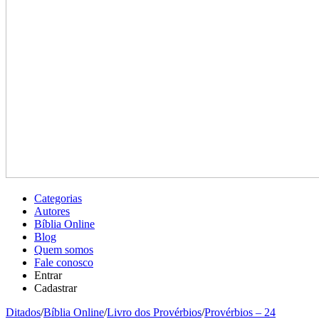
Categorias
Autores
Bíblia Online
Blog
Quem somos
Fale conosco
Entrar
Cadastrar
Ditados
/
Bíblia Online
/
Livro dos Provérbios
/
Provérbios – 24