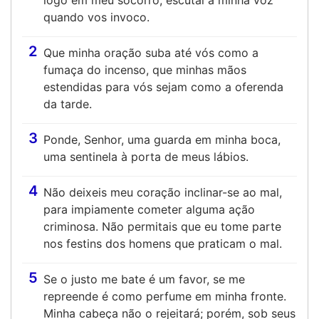
logo em meu socorro; escutai a minha voz
quando vos invoco.
2
Que minha oração suba até vós como a
fumaça do incenso, que minhas mãos
estendidas para vós sejam como a oferenda
da tarde.
3
Ponde, Senhor, uma guarda em minha boca,
uma sentinela à porta de meus lábios.
4
Não deixeis meu coração inclinar-se ao mal,
para impiamente cometer alguma ação
criminosa. Não permitais que eu tome parte
nos festins dos homens que praticam o mal.
5
Se o justo me bate é um favor, se me
repreende é como perfume em minha fronte.
Minha cabeça não o rejeitará; porém, sob seus