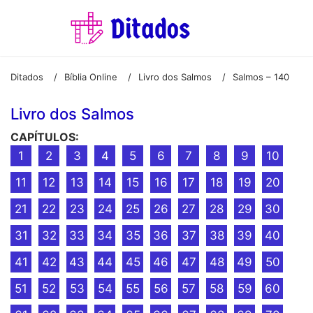
Ditados
Bíblia Online
Livro dos Salmos
Salmos – 140
/
/
/
Livro dos Salmos
CAPÍTULOS:
1
2
3
4
5
6
7
8
9
10
11
12
13
14
15
16
17
18
19
20
21
22
23
24
25
26
27
28
29
30
31
32
33
34
35
36
37
38
39
40
41
42
43
44
45
46
47
48
49
50
51
52
53
54
55
56
57
58
59
60