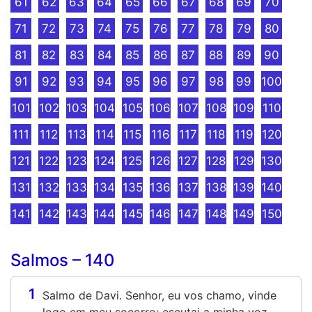
61
62
63
64
65
66
67
68
69
70
71
72
73
74
75
76
77
78
79
80
81
82
83
84
85
86
87
88
89
90
91
92
93
94
95
96
97
98
99
100
101
102
103
104
105
106
107
108
109
110
111
112
113
114
115
116
117
118
119
120
121
122
123
124
125
126
127
128
129
130
131
132
133
134
135
136
137
138
139
140
141
142
143
144
145
146
147
148
149
150
Salmos – 140
1
Salmo de Davi. Senhor, eu vos chamo, vinde