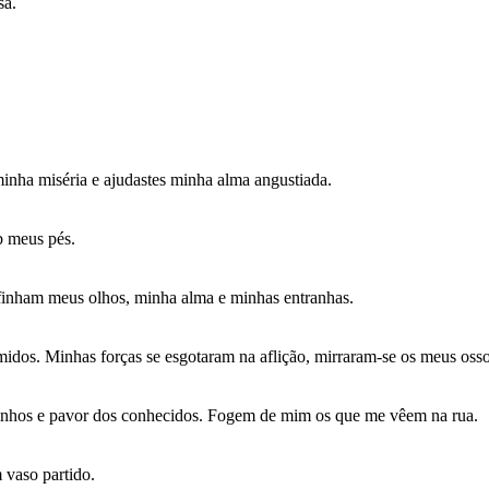
sa.
minha miséria e ajudastes minha alma angustiada.
b meus pés.
efinham meus olhos, minha alma e minhas entranhas.
os. Minhas forças se esgotaram na aflição, mirraram-se os meus osso
izinhos e pavor dos conhecidos. Fogem de mim os que me vêem na rua.
 vaso partido.