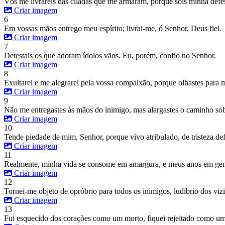
Vós me livrareis das ciladas que me armaram, porque sois minha defe
Criar imagem
6
Em vossas mãos entrego meu espírito; livrai-me, ó Senhor, Deus fiel.
Criar imagem
7
Detestais os que adoram ídolos vãos. Eu, porém, confio no Senhor.
Criar imagem
8
Exultarei e me alegrarei pela vossa compaixão, porque olhastes para 
Criar imagem
9
Não me entregastes às mãos do inimigo, mas alargastes o caminho so
Criar imagem
10
Tende piedade de mim, Senhor, porque vivo atribulado, de tristeza d
Criar imagem
11
Realmente, minha vida se consome em amargura, e meus anos em gemid
Criar imagem
12
Tornei-me objeto de opróbrio para todos os inimigos, ludíbrio dos v
Criar imagem
13
Fui esquecido dos corações como um morto, fiquei rejeitado como um