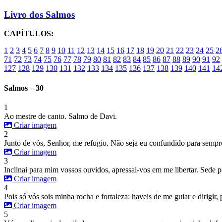
Livro dos Salmos
CAPÍTULOS:
1
2
3
4
5
6
7
8
9
10
11
12
13
14
15
16
17
18
19
20
21
22
23
24
25
2
71
72
73
74
75
76
77
78
79
80
81
82
83
84
85
86
87
88
89
90
91
92
127
128
129
130
131
132
133
134
135
136
137
138
139
140
141
14
Salmos – 30
1
Ao mestre de canto. Salmo de Davi.
Criar imagem
2
Junto de vós, Senhor, me refugio. Não seja eu confundido para sempre;
Criar imagem
3
Inclinai para mim vossos ouvidos, apressai-vos em me libertar. Sede
Criar imagem
4
Pois só vós sois minha rocha e fortaleza: haveis de me guiar e dirigir
Criar imagem
5