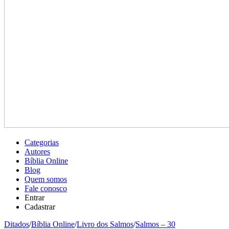
Categorias
Autores
Bíblia Online
Blog
Quem somos
Fale conosco
Entrar
Cadastrar
Ditados
/
Bíblia Online
/
Livro dos Salmos
/
Salmos – 30