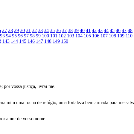
6
27
28
29
30
31
32
33
34
35
36
37
38
39
40
41
42
43
44
45
46
47
48
93
94
95
96
97
98
99
100
101
102
103
104
105
106
107
108
109
110
2
143
144
145
146
147
148
149
150
 por vossa justiça, livrai-me!
 para mim uma rocha de refúgio, uma fortaleza bem armada para me salva
, por amor de vosso nome.