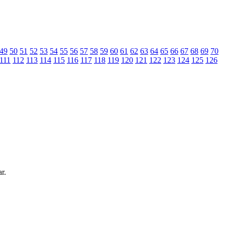
49
50
51
52
53
54
55
56
57
58
59
60
61
62
63
64
65
66
67
68
69
70
111
112
113
114
115
116
117
118
119
120
121
122
123
124
125
126
r.