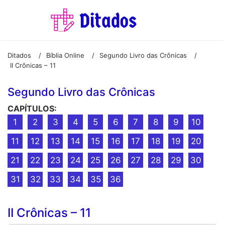
Ditados
Bíblia Online
Segundo Livro das Crônicas
/
/
/
II Crônicas – 11
Segundo Livro das Crônicas
CAPÍTULOS:
1
2
3
4
5
6
7
8
9
10
11
12
13
14
15
16
17
18
19
20
21
22
23
24
25
26
27
28
29
30
31
32
33
34
35
36
II Crônicas – 11