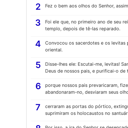
2
Fez o bem aos olhos do Senhor, assim 
3
Foi ele que, no primeiro ano de seu re
templo, depois de tê-las reparado.
4
Convocou os sacerdotes e os levitas 
oriental.
5
Disse-lhes ele: Escutai-me, levitas! Sa
Deus de nossos pais, e purificai-o de
6
porque nossos pais prevaricaram, fiz
abandonaram-no, desviaram seus olho
7
cerraram as portas do pórtico, extin
suprimiram os holocaustos no santuári
Por isso, a ira do Senhor se desencad