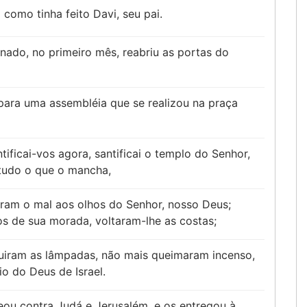
como tinha feito Davi, seu pai.
inado, no primeiro mês, reabriu as portas do
para uma assembléia que se realizou na praça
ntificai-vos agora, santificai o templo do Senhor,
 tudo o que o mancha,
eram o mal aos olhos do Senhor, nosso Deus;
s de sua morada, voltaram-lhe as costas;
guiram as lâmpadas, não mais queimaram incenso,
o do Deus de Israel.
eou contra Judá e Jerusalém, e os entregou à