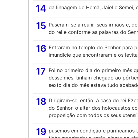
14
da linhagem de Hemã, Jaiel e Semei; d
15
Puseram-se a reunir seus irmãos e, de
do rei e conforme as palavras do Senh
16
Entraram no templo do Senhor para pu
imundície que encontraram e os levita
17
Foi no primeiro dia do primeiro mês 
desse mês, tinham chegado ao pórtico
sexto dia do mês estava tudo acabad
18
Dirigiram-se, então, à casa do rei Ez
do Senhor, o altar dos holocaustos c
proposição com todos os seus utensíl
19
pusemos em condição e purificamos t