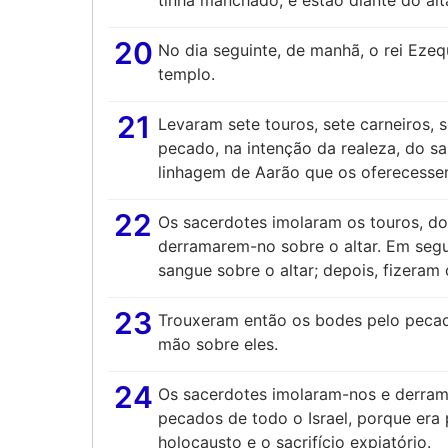
tinha manchado; e estão diante do alt
20
No dia seguinte, de manhã, o rei Ezequ
templo.
21
Levaram sete touros, sete carneiros, s
pecado, na intenção da realeza, do sa
linhagem de Aarão que os oferecessem
22
Os sacerdotes imolaram os touros, do
derramarem-no sobre o altar. Em segu
sangue sobre o altar; depois, fizera
23
Trouxeram então os bodes pelo pecado
mão sobre eles.
24
Os sacerdotes imolaram-nos e derram
pecados de todo o Israel, porque era 
holocausto e o sacrifício expiatório.