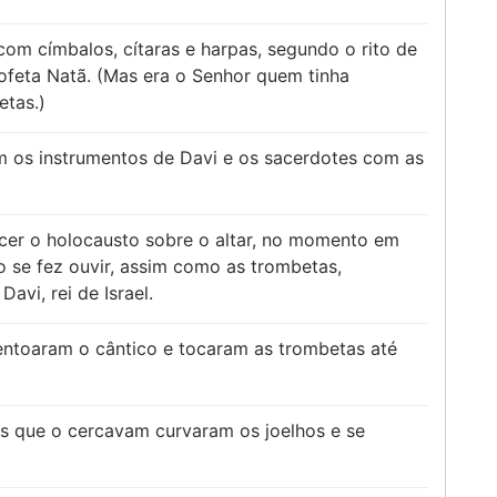
 com címbalos, cítaras e harpas, segundo o rito de
rofeta Natã. (Mas era o Senhor quem tinha
etas.)
m os instrumentos de Davi e os sacerdotes com as
er o holocausto sobre o altar, no momento em
o se fez ouvir, assim como as trombetas,
vi, rei de Israel.
entoaram o cântico e tocaram as trombetas até
 os que o cercavam curvaram os joelhos e se