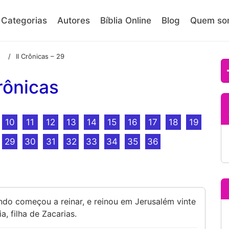
Categorias
Autores
Bíblia Online
Blog
Quem so
s
II Crônicas – 29
/
rônicas
10
11
12
13
14
15
16
17
18
19
29
30
31
32
33
34
35
36
ndo começou a reinar, e reinou em Jerusalém vinte
, filha de Zacarias.