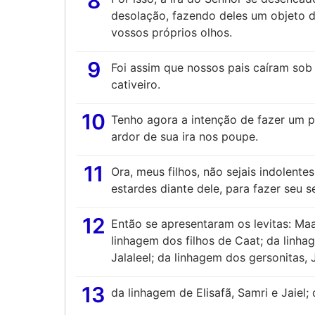
8
desolação, fazendo deles um objeto 
vossos próprios olhos.
9
Foi assim que nossos pais caíram sob 
cativeiro.
10
Tenho agora a intenção de fazer um p
ardor de sua ira nos poupe.
11
Ora, meus filhos, não sejais indolent
estardes diante dele, para fazer seu s
12
Então se apresentaram os levitas: Maat
linhagem dos filhos de Caat; da linhage
Jalaleel; da linhagem dos gersonitas, 
13
da linhagem de Elisafã, Samri e Jaiel;