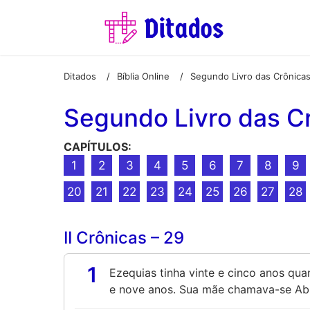
Ditados
Bíblia Online
Segundo Livro das Crônica
/
/
Segundo Livro das C
CAPÍTULOS:
1
2
3
4
5
6
7
8
9
20
21
22
23
24
25
26
27
28
II Crônicas – 29
1
Ezequias tinha vinte e cinco anos qua
e nove anos. Sua mãe chamava-se Abia