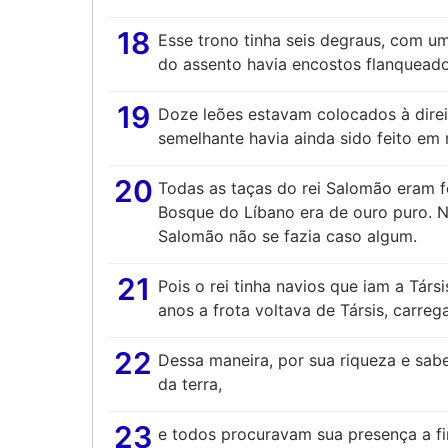
18
Esse trono tinha seis degraus, com u
do assento havia encostos flanqueado
19
Doze leões estavam colocados à direi
semelhante havia ainda sido feito em
20
Todas as taças do rei Salomão eram f
Bosque do Líbano era de ouro puro. N
Salomão não se fazia caso algum.
21
Pois o rei tinha navios que iam a Tár
anos a frota voltava de Társis, carre
22
Dessa maneira, por sua riqueza e sabe
da terra,
23
e todos procuravam sua presença a f