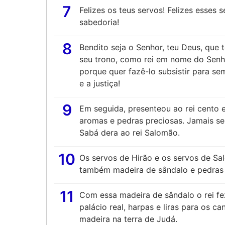
7
Felizes os teus servos! Felizes esses
sabedoria!
8
Bendito seja o Senhor, teu Deus, que
seu trono, como rei em nome do Senhor
porque quer fazê-lo subsistir para sem
e a justiça!
9
Em seguida, presenteou ao rei cento e
aromas e pedras preciosas. Jamais se
Sabá dera ao rei Salomão.
10
Os servos de Hirão e os servos de Sa
também madeira de sândalo e pedras 
11
Com essa madeira de sândalo o rei fe
palácio real, harpas e liras para os c
madeira na terra de Judá.