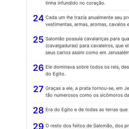
tinha infundido no coração.
24
Cada um lhe trazia anualmente seu pre
vestimentas, armas, aromas, cavalos 
25
Salomão possuía cavalariças para quat
(cavalgaduras) para cavaleiros, que 
seus carros assim como em Jerusalém,
26
Ele dominava sobre todos os reis, desd
do Egito.
27
Graças a ele, a prata tornou-se, em 
tão numerosos como os sicômoros da 
28
Era do Egito e de todas as terras qu
29
O resto dos feitos de Salomão, dos pri