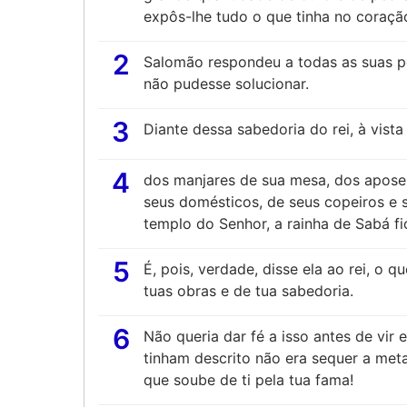
expôs-lhe tudo o que tinha no coraçã
2
Salomão respondeu a todas as suas p
não pudesse solucionar.
3
Diante dessa sabedoria do rei, à vista
4
dos manjares de sua mesa, dos aposen
seus domésticos, de seus copeiros e s
templo do Senhor, a rainha de Sabá f
5
É, pois, verdade, disse ela ao rei, o q
tuas obras e de tua sabedoria.
6
Não queria dar fé a isso antes de vir
tinham descrito não era sequer a met
que soube de ti pela tua fama!