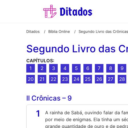
Ditados
Bíblia Online
Segundo Livro das Crônica
/
/
Segundo Livro das C
CAPÍTULOS:
1
2
3
4
5
6
7
8
9
20
21
22
23
24
25
26
27
28
II Crônicas – 9
1
A rainha de Sabá, ouvindo falar da f
por meio de enigmas. Ela tinha um sé
grande quantidade de ouro e de pedra