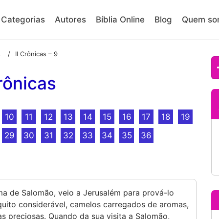
Categorias
Autores
Bíblia Online
Blog
Quem so
s
II Crônicas – 9
/
rônicas
10
11
12
13
14
15
16
17
18
19
29
30
31
32
33
34
35
36
ama de Salomão, veio a Jerusalém para prová-lo
quito considerável, camelos carregados de aromas,
s preciosas. Quando da sua visita a Salomão,