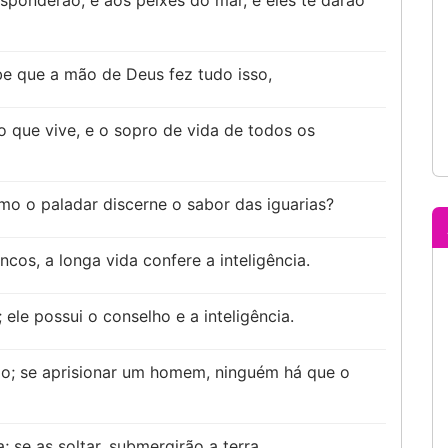
 responderão, e aos peixes do mar, e eles te darão
e que a mão de Deus fez tudo isso,
 que vive, e o sopro de vida de todos os
mo o paladar discerne o sabor das iguarias?
cos, a longa vida confere a inteligência.
ele possui o conselho e a inteligência.
ído; se aprisionar um homem, ninguém há que o
 se as soltar, submergirão a terra.