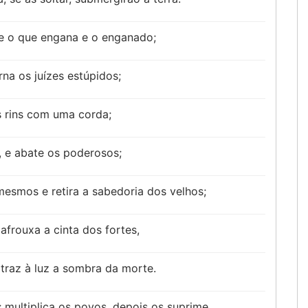
ce o que engana e o enganado;
rna os juízes estúpidos;
os rins com uma corda;
 e abate os poderosos;
 mesmos e retira a sabedoria dos velhos;
frouxa a cinta dos fortes,
 traz à luz a sombra da morte.
; multiplica os povos, depois os suprime.