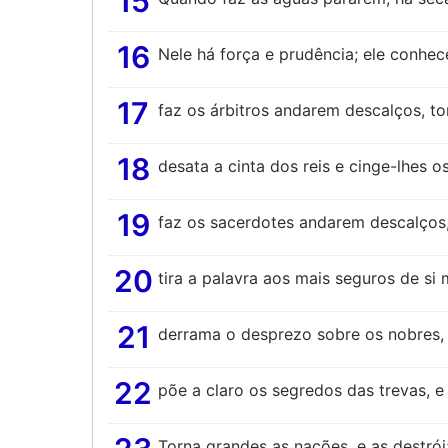
15
16
Nele há força e prudência; ele conhe
17
faz os árbitros andarem descalços, to
18
desata a cinta dos reis e cinge-lhes 
19
faz os sacerdotes andarem descalços,
20
tira a palavra aos mais seguros de si
21
derrama o desprezo sobre os nobres, a
22
põe a claro os segredos das trevas, e
Torna grandes as nações, e as destrói