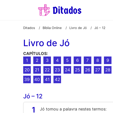
Ditados
Bíblia Online
Livro de Jó
Jó – 12
/
/
/
Livro de Jó
CAPÍTULOS:
1
2
3
4
5
6
7
8
9
20
21
22
23
24
25
26
27
28
39
40
41
42
Jó – 12
1
Jó tomou a palavra nestes termos: