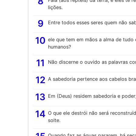
8
Fala (aos répteis) da terra, e eles te
lições.
9
Entre todos esses seres quem não sab
10
ele que tem em mãos a alma de tudo o
humanos?
11
Não discerne o ouvido as palavras co
12
A sabedoria pertence aos cabelos bran
13
Em (Deus) residem sabedoria e poder; 
14
O que ele destrói não será reconstru
solte.
Quando faz as águas pararem, há seca;