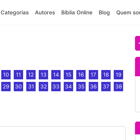
Categorias
Autores
Bíblia Online
Blog
Quem so
10
11
12
13
14
15
16
17
18
19
29
30
31
32
33
34
35
36
37
38