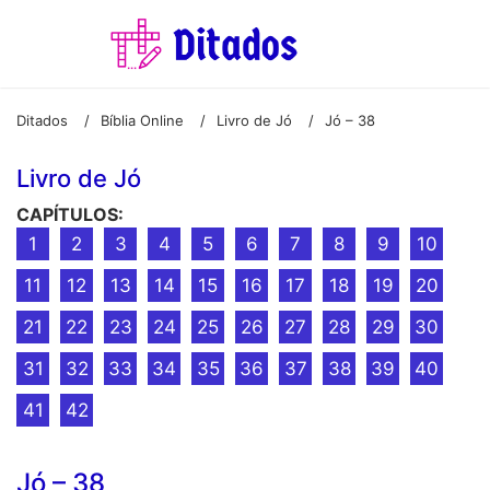
Ditados
Bíblia Online
Livro de Jó
Jó – 38
/
/
/
Livro de Jó
CAPÍTULOS:
1
2
3
4
5
6
7
8
9
10
11
12
13
14
15
16
17
18
19
20
21
22
23
24
25
26
27
28
29
30
31
32
33
34
35
36
37
38
39
40
41
42
Jó – 38