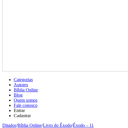
Categorias
Autores
Bíblia Online
Blog
Quem somos
Fale conosco
Entrar
Cadastrar
Ditados
/
Bíblia Online
/
Livro do Êxodo
/
Êxodo – 11