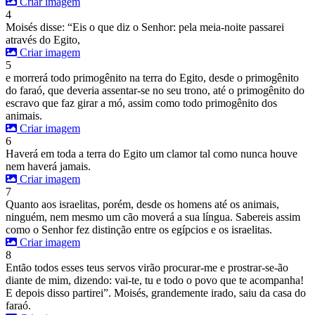
Criar imagem
4
Moisés disse: “Eis o que diz o Senhor: pela meia-noite passarei
através do Egito,
Criar imagem
5
e morrerá todo primogênito na terra do Egito, desde o primogênito
do faraó, que deveria assentar-se no seu trono, até o primogênito do
escravo que faz girar a mó, assim como todo primogênito dos
animais.
Criar imagem
6
Haverá em toda a terra do Egito um clamor tal como nunca houve
nem haverá jamais.
Criar imagem
7
Quanto aos israelitas, porém, desde os homens até os animais,
ninguém, nem mesmo um cão moverá a sua língua. Sabereis assim
como o Senhor fez distinção entre os egípcios e os israelitas.
Criar imagem
8
Então todos esses teus servos virão procurar-me e prostrar-se-ão
diante de mim, dizendo: vai-te, tu e todo o povo que te acompanha!
E depois disso partirei”. Moisés, grandemente irado, saiu da casa do
faraó.