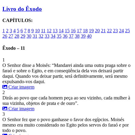
Livro do Êxodo
CAPÍTULOS:
1
2
3
4
5
6
7
8
9
10
11
12
13
14
15
16
17
18
19
20
21
22
23
24
25
26
27
28
29
30
31
32
33
34
35
36
37
38
39
40
Êxodo – 11
1
O Senhor disse a Moisés: “Mandarei ainda uma outra praga sobre o
faraó e sobre o Egito, e em conseqüência dela vos deixará partir
daqui. Quando vos deixar partir, será definitivamente, será mesmo
expulsando-vos daqui.
Criar imagem
2
Dirás ao povo que cada homem peça ao seu vizinho, cada mulher à
sua vizinha, objetos de prata e de ouro”.
Criar imagem
3
O Senhor fez que o povo ganhasse o favor dos egípcios. Moisés
mesmo era muito considerado no Egito pelos servos do faraó e por
todo o povo.