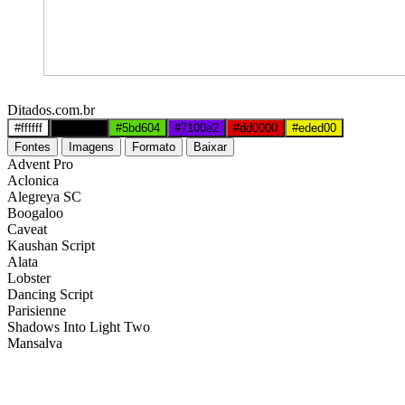
Ditados.com.br
#ffffff
#000000
#5bd604
#7100e2
#dd0000
#eded00
Fontes
Imagens
Formato
Baixar
Advent Pro
Aclonica
Alegreya SC
Boogaloo
Caveat
Kaushan Script
Alata
Lobster
Dancing Script
Parisienne
Shadows Into Light Two
Mansalva