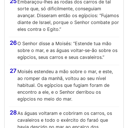
25
Embaraçou-lhes as rodas dos carros de tal
sorte que, só dificilmente, conseguiam
avançar. Disseram então os egípcios: “Fujamos
diante de Israel, porque o Senhor combate por
eles contra o Egito.”
26
O Senhor disse a Moisés: “Estende tua mão
sobre o mar, e as águas voltar-se-ão sobre os
egípcios, seus carros e seus cavaleiros.”
27
Moisés estendeu a mão sobre o mar, e este,
ao romper da manhã, voltou ao seu nível
habitual. Os egípcios que fugiam foram de
encontro a ele, e o Senhor derribou os
egípcios no meio do mar.
28
As águas voltaram e cobriram os carros, os
cavaleiros e todo o exército do faraó que
havia descido no mar ao encalço dos