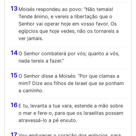
13
Moisés respondeu ao povo: “Não temais!
Tende ânimo, e vereis a libertação que o
Senhor vai operar hoje em vosso favor. Os
egípcios que hoje vedes, não os tornareis a
ver jamais.
14
O Senhor combaterá por vós; quanto a vós,
nada tereis a fazer.”
15
O Senhor disse a Moisés: “Por que clamas a
mim? Dize aos filhos de Israel que se ponham
a caminho.
16
E tu, levanta a tua vara, estende a mão sobre
o mar e fere-o, para que os israelitas possam
atravessá-lo a pé enxuto.
17
Vou endurecer o coração dos egípcios, para