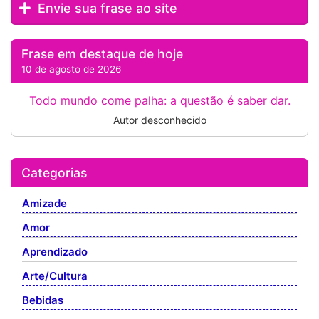
Envie sua frase ao site
Frase em destaque de hoje
10 de agosto de 2026
Todo mundo come palha: a questão é saber dar.
Autor desconhecido
Categorias
Amizade
Amor
Aprendizado
Arte/Cultura
Bebidas