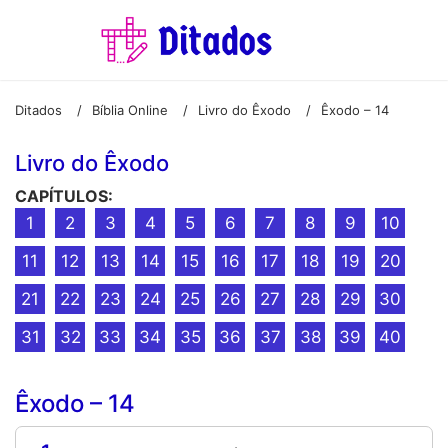
Ditados
Bíblia Online
Livro do Êxodo
Êxodo – 14
/
/
/
Livro do Êxodo
CAPÍTULOS:
1
2
3
4
5
6
7
8
9
10
11
12
13
14
15
16
17
18
19
20
21
22
23
24
25
26
27
28
29
30
31
32
33
34
35
36
37
38
39
40
Êxodo – 14