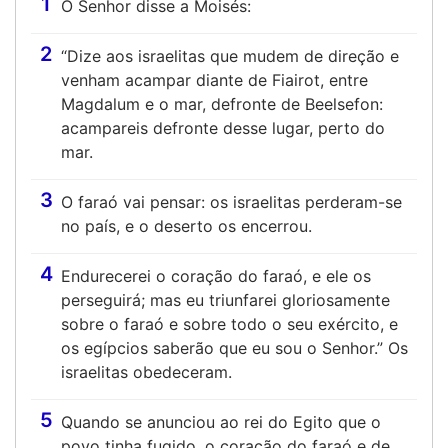
1
O Senhor disse a Moisés:
2
“Dize aos israelitas que mudem de direção e
venham acampar diante de Fiairot, entre
Magdalum e o mar, defronte de Beelsefon:
acampareis defronte desse lugar, perto do
mar.
3
O faraó vai pensar: os israelitas perderam-se
no país, e o deserto os encerrou.
4
Endurecerei o coração do faraó, e ele os
perseguirá; mas eu triunfarei gloriosamente
sobre o faraó e sobre todo o seu exército, e
os egípcios saberão que eu sou o Senhor.” Os
israelitas obedeceram.
5
Quando se anunciou ao rei do Egito que o
povo tinha fugido, o coração do faraó e de