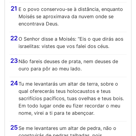
21
E o povo conservou-se à distância, enquanto
Moisés se aproximava da nuvem onde se
encontrava Deus.
22
O Senhor disse a Moisés: “Eis o que dirás aos
israelitas: vistes que vos falei dos céus.
23
Não fareis deuses de prata, nem deuses de
ouro para pôr ao meu lado.
24
Tu me levantarás um altar de terra, sobre o
qual oferecerás teus holocaustos e teus
sacrifícios pacíficos, tuas ovelhas e teus bois.
Em todo lugar onde eu fizer recordar o meu
nome, virei a ti para te abençoar.
25
Se me levantares um altar de pedra, não o
construirás de pedras talhadas, pois