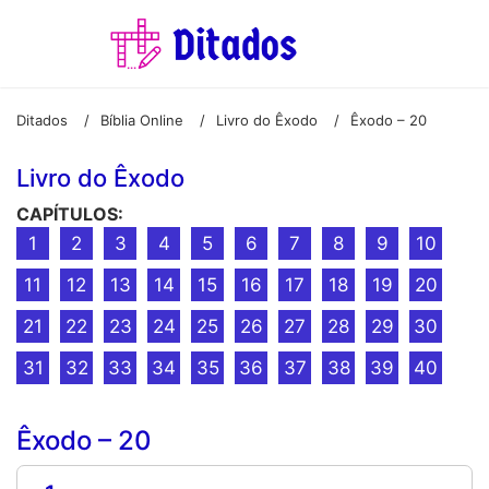
Ditados
Bíblia Online
Livro do Êxodo
Êxodo – 20
/
/
/
Livro do Êxodo
CAPÍTULOS:
1
2
3
4
5
6
7
8
9
10
11
12
13
14
15
16
17
18
19
20
21
22
23
24
25
26
27
28
29
30
31
32
33
34
35
36
37
38
39
40
Êxodo – 20