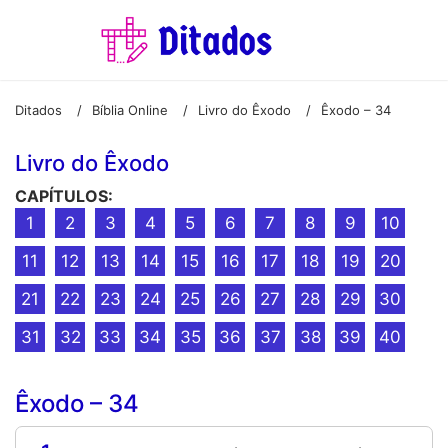
Ditados
Bíblia Online
Livro do Êxodo
Êxodo – 34
/
/
/
Livro do Êxodo
CAPÍTULOS:
1
2
3
4
5
6
7
8
9
10
11
12
13
14
15
16
17
18
19
20
21
22
23
24
25
26
27
28
29
30
31
32
33
34
35
36
37
38
39
40
Êxodo – 34