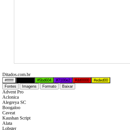
Ditados.com.br
#ffffff
#000000
#5bd604
#7100e2
#dd0000
#eded00
Fontes
Imagens
Formato
Baixar
Advent Pro
Aclonica
Alegreya SC
Boogaloo
Caveat
Kaushan Script
Alata
Lobster