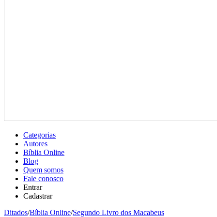
Categorias
Autores
Bíblia Online
Blog
Quem somos
Fale conosco
Entrar
Cadastrar
Ditados
/
Bíblia Online
/
Segundo Livro dos Macabeus