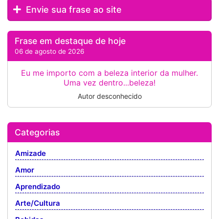
Envie sua frase ao site
Frase em destaque de hoje
06 de agosto de 2026
Eu me importo com a beleza interior da mulher.
Uma vez dentro...beleza!
Autor desconhecido
Categorias
Amizade
Amor
Aprendizado
Arte/Cultura