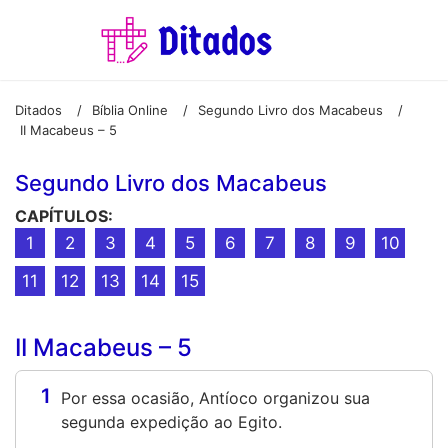
Ditados
Bíblia Online
Segundo Livro dos Macabeus
/
/
/
II Macabeus – 5
Segundo Livro dos Macabeus
CAPÍTULOS:
1
2
3
4
5
6
7
8
9
10
11
12
13
14
15
II Macabeus – 5
1
Por essa ocasião, Antíoco organizou sua
segunda expedição ao Egito.