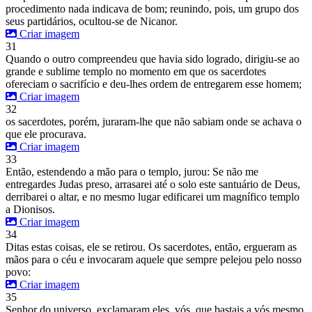
procedimento nada indicava de bom; reunindo, pois, um grupo dos
seus partidários, ocultou-se de Nicanor.
Criar imagem
31
Quando o outro compreendeu que havia sido logrado, dirigiu-se ao
grande e sublime templo no momento em que os sacerdotes
ofereciam o sacrifício e deu-lhes ordem de entregarem esse homem;
Criar imagem
32
os sacerdotes, porém, juraram-lhe que não sabiam onde se achava o
que ele procurava.
Criar imagem
33
Então, estendendo a mão para o templo, jurou: Se não me
entregardes Judas preso, arrasarei até o solo este santuário de Deus,
derribarei o altar, e no mesmo lugar edificarei um magnífico templo
a Dionisos.
Criar imagem
34
Ditas estas coisas, ele se retirou. Os sacerdotes, então, ergueram as
mãos para o céu e invocaram aquele que sempre pelejou pelo nosso
povo:
Criar imagem
35
Senhor do universo, exclamaram eles, vós, que bastais a vós mesmo,