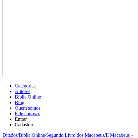
Categorias
Autores
Bíblia Online
Blog
Quem somos
Fale conosco
Entrar
Cadastrar
Ditados
/
Bíblia Online
/
Segundo Livro dos Macabeus
/
II Macabeus –