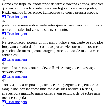
Como essa tropa foi apoderar-se da torre e forçar a entrada, uma vez
que havia sido dada a ordem de atear fogo e incendiar as portas,
Razis, quando ia ser preso, transpassou-se com a própria espada,
Criar imagem
42
preferindo morrer nobremente antes que cair nas mãos dos ímpios e
padecer ultrajes indignos de seu nascimento.
Criar imagem
43
Na precipitação, porém, dirigiu mal o golpe e, enquanto os soldados
forçavam do lado de fora contra as portas, ele correu animosamente
para cima do muro e, com coragem, precipitou-se de modo a cair
sobre eles;
Criar imagem
44
estes afastaram-se com rapidez, e Razis esmagou-se no espaço
deixado vazio.
Criar imagem
45
Todavia, ainda respirando, cheio de ardor, ergueu-se e, embora o
sangue lhe jorrasse como uma fonte de suas horríveis feridas,
atravessou a multidão numa carreira; em seguida, de pé sobre uma
rocha escarpada
Criar imagem