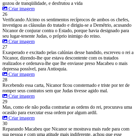
gozou de tranqüilidade, e desfrutou a vida
Criar imagem
26
Verificando Alcimo os sentimentos recíprocos de ambos os chefes,
investigou as cláusulas do tratado e dirigiu-se a Demétrio, acusando
Nicanor de conjurar contra o Estado, porque havia designado para
seu lugar-tenente Judas, o próprio inimigo do reino.
Criar imagem
27
Exasperado e excitado pelas calúnias desse bandido, escreveu o rei a
Nicanor, dizendo-lhe que estava descontente com os tratados
realizados e ordenava-lhe que lhe enviasse preso Macabeu o mais
depressa possível, para Antioquia.
Criar imagem
28
Recebendo essa carta, Nicanor ficou consternado e triste por ter de
romper seus contratos sem que Judas tivesse agido mal.
Criar imagem
29
Mas, como ele não podia contrariar as ordens do rei, procurava uma
ocasião para executar essa ordem por algum ardil.
Criar imagem
30
Reparando Macabeu que Nicanor se mostrava mais rude para com
sua pessoa e com uma atitude mais indiferente, achou que esse