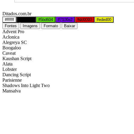
Ditados.com.br
#ffffff
#000000
#5bd604
#7100e2
#dd0000
#eded00
Fontes
Imagens
Formato
Baixar
Advent Pro
Aclonica
Alegreya SC
Boogaloo
Caveat
Kaushan Script
Alata
Lobster
Dancing Script
Parisienne
Shadows Into Light Two
Mansalva