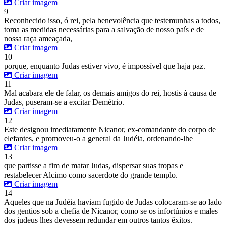
Criar imagem
9
Reconhecido isso, ó rei, pela benevolência que testemunhas a todos,
toma as medidas necessárias para a salvação de nosso país e de
nossa raça ameaçada,
Criar imagem
10
porque, enquanto Judas estiver vivo, é impossível que haja paz.
Criar imagem
11
Mal acabara ele de falar, os demais amigos do rei, hostis à causa de
Judas, puseram-se a excitar Demétrio.
Criar imagem
12
Este designou imediatamente Nicanor, ex-comandante do corpo de
elefantes, e promoveu-o a general da Judéia, ordenando-lhe
Criar imagem
13
que partisse a fim de matar Judas, dispersar suas tropas e
restabelecer Alcimo como sacerdote do grande templo.
Criar imagem
14
Aqueles que na Judéia haviam fugido de Judas colocaram-se ao lado
dos gentios sob a chefia de Nicanor, como se os infortúnios e males
dos judeus lhes devessem redundar em outros tantos êxitos.