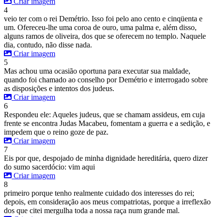
Criar imagem
4
veio ter com o rei Demétrio. Isso foi pelo ano cento e cinqüenta e
um. Ofereceu-lhe uma coroa de ouro, uma palma e, além disso,
alguns ramos de oliveira, dos que se oferecem no templo. Naquele
dia, contudo, não disse nada.
Criar imagem
5
Mas achou uma ocasião oportuna para executar sua maldade,
quando foi chamado ao conselho por Demétrio e interrogado sobre
as disposições e intentos dos judeus.
Criar imagem
6
Respondeu ele: Aqueles judeus, que se chamam assideus, em cuja
frente se encontra Judas Macabeu, fomentam a guerra e a sedição, e
impedem que o reino goze de paz.
Criar imagem
7
Eis por que, despojado de minha dignidade hereditária, quero dizer
do sumo sacerdócio: vim aqui
Criar imagem
8
primeiro porque tenho realmente cuidado dos interesses do rei;
depois, em consideração aos meus compatriotas, porque a irreflexão
dos que citei mergulha toda a nossa raça num grande mal.