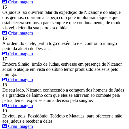
Criar imagem
15
Os judeus, ao ouvirem falar da expedição de Nicanor e do ataque
dos gentios, cobriram a cabeça com pó e imploraram àquele que
estabelecera seu povo para sempre e que continuamente, de modo
visível, defendia sua parte escolhida.
Criar imagem
16
À ordem do chefe, partiu logo o exército e encontrou o inimigo
perto da aldeia de Dessau.
Criar imagem
17
Embora Simão, irmão de Judas, estivesse em presença de Nicanor,
adiou o ataque em vista do súbito terror produzido aos seus pelo
inimigo.
Criar imagem
18
De seu lado, Nicanor, conhecendo a coragem dos homens de Judas
e a grandeza de ânimo com que eles se atiravam ao combate pela
pátria, temeu expor-se a uma decisão pelo sangue.
Criar imagem
19
Enviou, pois, Possidônio, Teódoto e Matatias, para oferecer a mão
aos judeus e receber a deles.
Criar imagem