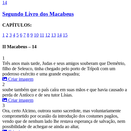
14
Segundo Livro dos Macabeus
CAPÍTULOS:
1
2
3
4
5
6
7
8
9
10
11
12
13
14
15
II Macabeus – 14
1
Três anos mais tarde, Judas e seus amigos souberam que Demétrio,
filho de Seleuco, tinha chegado pelo porto de Trípoli com um
poderoso exército e uma grande esquadra;
Criar imagem
2
soube também que o país caíra em suas mãos e que havia causado a
perda de Antíoco e de seu tutor Lísias.
Criar imagem
3
Ora, certo Alcimo, outrora sumo sacerdote, mas voluntariamente
comprometido por ocasião da introdução dos costumes pagãos,
vendo que de nenhum lado lhe restava esperança de salvação, nem
possibilidade de achegar-se ainda ao altar,