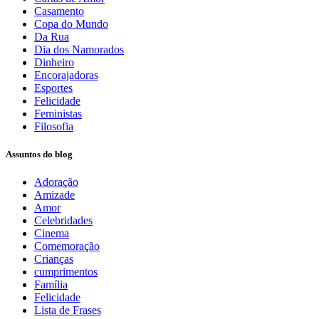
Casamento
Copa do Mundo
Da Rua
Dia dos Namorados
Dinheiro
Encorajadoras
Esportes
Felicidade
Feministas
Filosofia
Assuntos do blog
Adoração
Amizade
Amor
Celebridades
Cinema
Comemoração
Crianças
cumprimentos
Família
Felicidade
Lista de Frases