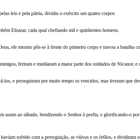
las leis e pela pátria, dividiu o exército um quatro corpos
ambém Eleazar, cada qual chefiando mil e quinhentos homens.
Deus, ele mesmo pôs-se à frente do primeiro corpo e travou a batalha c
imigos, feriram e mutilaram a maior parte dos soldados de Nicanor, e
los, e perseguiram por muito tempo os vencidos, mas tiveram que desi
 assim ao sábado, bendizendo o Senhor à porfia, e glorificando-o por 
aviam sofrido com a perseguição, as viúvas e os órfãos, e dividiram o re