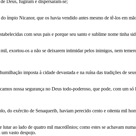
de Deus, fugiram e dispersaram-se;
e do ímpio Nicanor, que os havia vendido antes mesmo de tê-los em mão
estabelecidas com seus pais e porque seu santo e sublime nome tinha sid
il, exortou-os a não se deixarem intimidar pelos inimigos, nem temere
 humilhação imposta à cidade devastada e na ruína das tradições de seu
olocamos nossa segurança no Deus todo-poderoso, que pode, com um só 
o, do exército de Senaquerib, haviam perecido cento e oitenta mil ho
 de lutar ao lado de quatro mil macedônios; como estes se achavam numa s
m um vasto despojo.