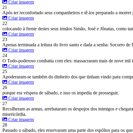
Criar imagem
21
Após ter reconfortado seus companheiros e tê-los preparado a morrer pe
Criar imagem
22
colocando à frente destes seus irmãos Simão, José e Jônatas, como t
Criar imagem
23
Apenas terminada a leitura do livro santo e dada a senha: Socorro de 
Criar imagem
24
O Todo-poderoso combatia com eles: massacraram mais de nove mil in
Criar imagem
25
Apoderaram-se também do dinheiro dos que tinham vindo para comprá-
Criar imagem
26
porque era véspera de sábado, e isso os impedia de prosseguir.
Criar imagem
27
Recolheram as armas, arrebataram os despojos dos inimigos e chegaram
misericórdia.
Criar imagem
28
Passado o sábado, eles reservaram uma parte dos espólios para os que h