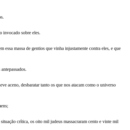
s.
o invocado sobre eles.
m essa massa de gentios que vinha injustamente contra eles, e que
s antepassados.
leve aceno, desbaratar tanto os que nos atacam como o universo
mens;
ituação crítica, os oito mil judeus massacraram cento e vinte mil