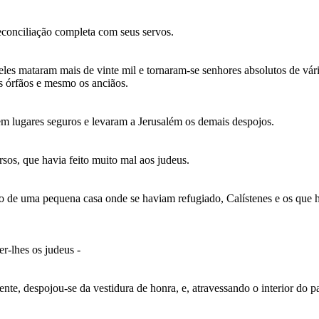
econciliação completa com seus servos.
es mataram mais de vinte mil e tornaram-se senhores absolutos de vári
os órfãos e mesmo os anciãos.
m lugares seguros e levaram a Jerusalém os demais despojos.
os, que havia feito muito mal aos judeus.
 de uma pequena casa onde se haviam refugiado, Calístenes e os que ha
er-lhes os judeus -
e, despojou-se da vestidura de honra, e, atravessando o interior do pa