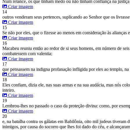
Num relance, os que tinham medo ou não tinham confiança na justiça 
Criar imagem
14
outros venderam seus pertences, suplicando ao Senhor que os livrass
Criar imagem
15
Se não por eles, que o fizesse ao menos em consideração às alianças 
Criar imagem
16
Macabeu reuniu então ao redor de si seus homens, em número de seis m
combatessem com valentia;
Criar imagem
17
que pensassem na indigna profanação infligida por eles ao templo, na
Criar imagem
18
Eles confiam, dizia ele, nas suas armas e na sua audácia, mas nós c
inteiro.
Criar imagem
19
Lembrou-lhes no passado o caso da proteção divina: como, por exempl
Criar imagem
20
e, na batalha contra os gálatas em Babilônia, oito mil judeus tiveram
inimigos, por causa do socorro que lhes foi dado do céu, e alcançara