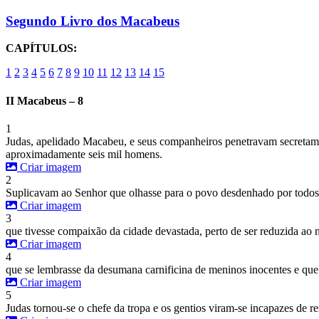
Segundo Livro dos Macabeus
CAPÍTULOS:
1
2
3
4
5
6
7
8
9
10
11
12
13
14
15
II Macabeus – 8
1
Judas, apelidado Macabeu, e seus companheiros penetravam secretame
aproximadamente seis mil homens.
Criar imagem
2
Suplicavam ao Senhor que olhasse para o povo desdenhado por todos
Criar imagem
3
que tivesse compaixão da cidade devastada, perto de ser reduzida ao 
Criar imagem
4
que se lembrasse da desumana carnificina de meninos inocentes e que
Criar imagem
5
Judas tornou-se o chefe da tropa e os gentios viram-se incapazes de re