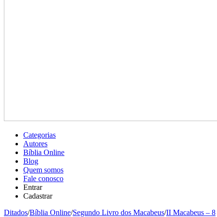
Categorias
Autores
Bíblia Online
Blog
Quem somos
Fale conosco
Entrar
Cadastrar
Ditados
/
Bíblia Online
/
Segundo Livro dos Macabeus
/
II Macabeus – 8