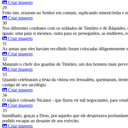
Criar imagem
29
Feito isto, rezaram ao Senhor em comum, suplicando misericórdia e r
Criar imagem
30
Nos diferentes combates com os soldados de Timóteo e de Báquides, el
iguais: uma para si mesmos, outra para os perseguidos, as mulheres, 
Criar imagem
31
As armas que eles haviam recolhido foram colocadas diligentemente e
Criar imagem
32
Mataram o chefe dos guardas de Timóteo, um dos homens mais pervers
Criar imagem
33
Quando celebraram a festa da vitória em Jerusalém, queimaram, dentro
castigo de seu sacrilégio.
Criar imagem
34
O tríplice celerado Nicanor - que fizera vir mil negociantes, para vend
Criar imagem
35
humilhado, graças a Deus, por aqueles que ele desprezava profundament
podido escapar ao desastre de seu exército.
Criar imagem