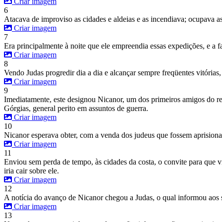
Criar imagem
6
Atacava de improviso as cidades e aldeias e as incendiava; ocupava a
Criar imagem
7
Era principalmente à noite que ele empreendia essas expedições, e a f
Criar imagem
8
Vendo Judas progredir dia a dia e alcançar sempre freqüentes vitórias,
Criar imagem
9
Imediatamente, este designou Nicanor, um dos primeiros amigos do rei 
Górgias, general perito em assuntos de guerra.
Criar imagem
10
Nicanor esperava obter, com a venda dos judeus que fossem aprisionad
Criar imagem
11
Enviou sem perda de tempo, às cidades da costa, o convite para que 
iria cair sobre ele.
Criar imagem
12
A notícia do avanço de Nicanor chegou a Judas, o qual informou aos 
Criar imagem
13