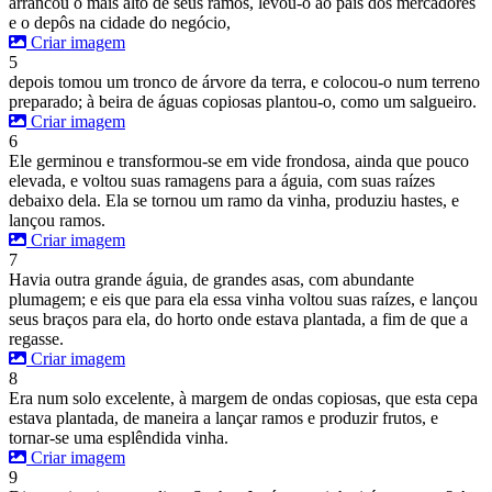
arrancou o mais alto de seus ramos, levou-o ao país dos mercadores
e o depôs na cidade do negócio,
Criar imagem
5
depois tomou um tronco de árvore da terra, e colocou-o num terreno
preparado; à beira de águas copiosas plantou-o, como um salgueiro.
Criar imagem
6
Ele germinou e transformou-se em vide frondosa, ainda que pouco
elevada, e voltou suas ramagens para a águia, com suas raízes
debaixo dela. Ela se tornou um ramo da vinha, produziu hastes, e
lançou ramos.
Criar imagem
7
Havia outra grande águia, de grandes asas, com abundante
plumagem; e eis que para ela essa vinha voltou suas raízes, e lançou
seus braços para ela, do horto onde estava plantada, a fim de que a
regasse.
Criar imagem
8
Era num solo excelente, à margem de ondas copiosas, que esta cepa
estava plantada, de maneira a lançar ramos e produzir frutos, e
tornar-se uma esplêndida vinha.
Criar imagem
9