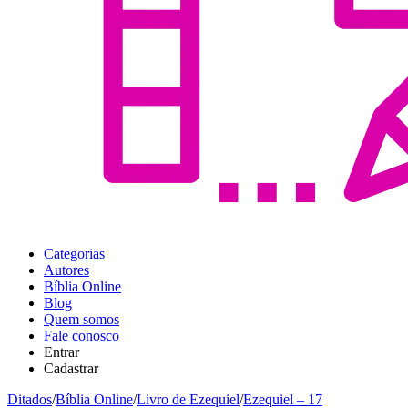
Categorias
Autores
Bíblia Online
Blog
Quem somos
Fale conosco
Entrar
Cadastrar
Ditados
/
Bíblia Online
/
Livro de Ezequiel
/
Ezequiel – 17