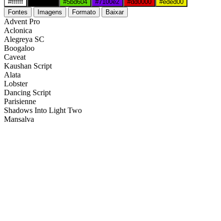
#ffffff
#000000
#5bd604
#7100e2
#dd0000
#eded00
Fontes
Imagens
Formato
Baixar
Advent Pro
Aclonica
Alegreya SC
Boogaloo
Caveat
Kaushan Script
Alata
Lobster
Dancing Script
Parisienne
Shadows Into Light Two
Mansalva