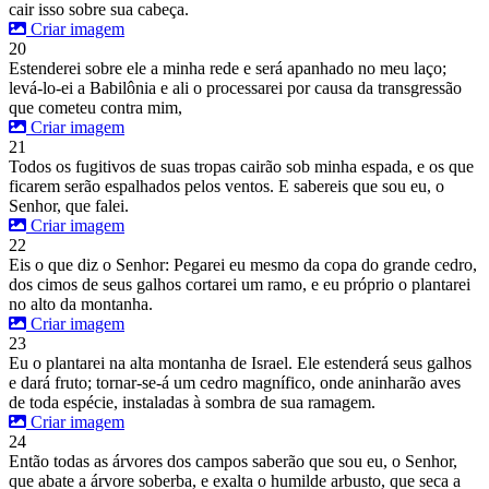
cair isso sobre sua cabeça.
Criar imagem
20
Estenderei sobre ele a minha rede e será apanhado no meu laço;
levá-lo-ei a Babilônia e ali o processarei por causa da transgressão
que cometeu contra mim,
Criar imagem
21
Todos os fugitivos de suas tropas cairão sob minha espada, e os que
ficarem serão espalhados pelos ventos. E sabereis que sou eu, o
Senhor, que falei.
Criar imagem
22
Eis o que diz o Senhor: Pegarei eu mesmo da copa do grande cedro,
dos cimos de seus galhos cortarei um ramo, e eu próprio o plantarei
no alto da montanha.
Criar imagem
23
Eu o plantarei na alta montanha de Israel. Ele estenderá seus galhos
e dará fruto; tornar-se-á um cedro magnífico, onde aninharão aves
de toda espécie, instaladas à sombra de sua ramagem.
Criar imagem
24
Então todas as árvores dos campos saberão que sou eu, o Senhor,
que abate a árvore soberba, e exalta o humilde arbusto, que seca a