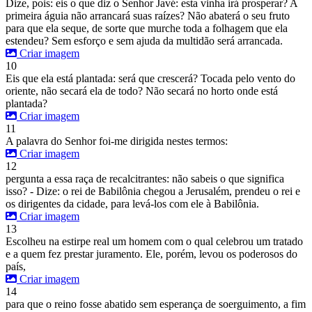
Dize, pois: eis o que diz o Senhor Javé: esta vinha irá prosperar? A
primeira águia não arrancará suas raízes? Não abaterá o seu fruto
para que ela seque, de sorte que murche toda a folhagem que ela
estendeu? Sem esforço e sem ajuda da multidão será arrancada.
Criar imagem
10
Eis que ela está plantada: será que crescerá? Tocada pelo vento do
oriente, não secará ela de todo? Não secará no horto onde está
plantada?
Criar imagem
11
A palavra do Senhor foi-me dirigida nestes termos:
Criar imagem
12
pergunta a essa raça de recalcitrantes: não sabeis o que significa
isso? - Dize: o rei de Babilônia chegou a Jerusalém, prendeu o rei e
os dirigentes da cidade, para levá-los com ele à Babilônia.
Criar imagem
13
Escolheu na estirpe real um homem com o qual celebrou um tratado
e a quem fez prestar juramento. Ele, porém, levou os poderosos do
país,
Criar imagem
14
para que o reino fosse abatido sem esperança de soerguimento, a fim