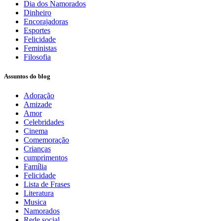
Dia dos Namorados
Dinheiro
Encorajadoras
Esportes
Felicidade
Feministas
Filosofia
Assuntos do blog
Adoração
Amizade
Amor
Celebridades
Cinema
Comemoração
Crianças
cumprimentos
Família
Felicidade
Lista de Frases
Literatura
Musica
Namorados
Rede social