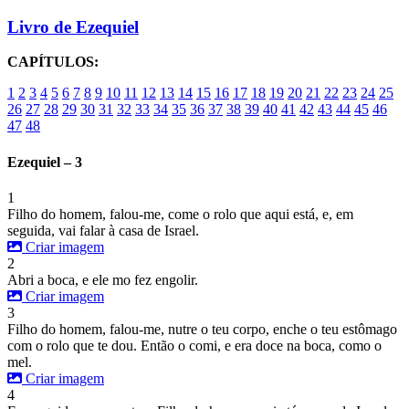
Livro de Ezequiel
CAPÍTULOS:
1
2
3
4
5
6
7
8
9
10
11
12
13
14
15
16
17
18
19
20
21
22
23
24
25
26
27
28
29
30
31
32
33
34
35
36
37
38
39
40
41
42
43
44
45
46
47
48
Ezequiel – 3
1
Filho do homem, falou-me, come o rolo que aqui está, e, em
seguida, vai falar à casa de Israel.
Criar imagem
2
Abri a boca, e ele mo fez engolir.
Criar imagem
3
Filho do homem, falou-me, nutre o teu corpo, enche o teu estômago
com o rolo que te dou. Então o comi, e era doce na boca, como o
mel.
Criar imagem
4