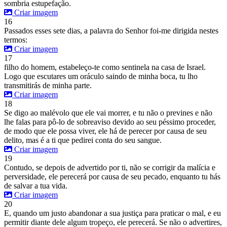
sombria estupefação.
Criar imagem
16
Passados esses sete dias, a palavra do Senhor foi-me dirigida nestes
termos:
Criar imagem
17
filho do homem, estabeleço-te como sentinela na casa de Israel.
Logo que escutares um oráculo saindo de minha boca, tu lho
transmitirás de minha parte.
Criar imagem
18
Se digo ao malévolo que ele vai morrer, e tu não o prevines e não
lhe falas para pô-lo de sobreaviso devido ao seu péssimo proceder,
de modo que ele possa viver, ele há de perecer por causa de seu
delito, mas é a ti que pedirei conta do seu sangue.
Criar imagem
19
Contudo, se depois de advertido por ti, não se corrigir da malícia e
perversidade, ele perecerá por causa de seu pecado, enquanto tu hás
de salvar a tua vida.
Criar imagem
20
E, quando um justo abandonar a sua justiça para praticar o mal, e eu
permitir diante dele algum tropeço, ele perecerá. Se não o advertires,