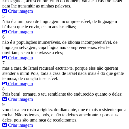
Em seguida, acrescentou: Filho do homem, vai até a casa de Israel
para lhe transmitir as minhas palavras.
Criar imagem
5
Não é a um povo de linguagem incompreensível, de linguagem
bárbara que te envio, e sim aos israelitas;
Criar imagem
6
não é a populações inumeráveis, de idioma incompreensível, de
linguajar selvagem, cuja língua não compreenderias: eles te
ouviriam, se eu te enviasse a eles;
Criar imagem
7
mas a casa de Israel recusará escutar-te, porque eles não querem
atender a mim! Pois, toda a casa de Israel nada mais é do que gente
teimosa, de coração insensível.
Criar imagem
8
Pois bem!, tornarei o teu semblante tão endurecido quanto o deles;
Criar imagem
9
vou dar a teu rosto a rigidez do diamante, que é mais resistente que a
rocha. Não os temas, pois, e não te deixes amedrontrar por causa
deles, pois são uma raça de recalcitrantes.
Criar imagem