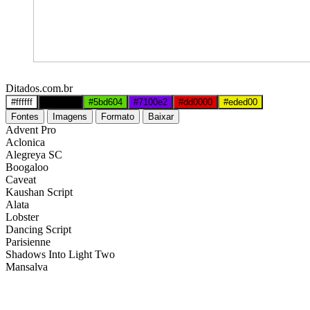
Ditados.com.br
#ffffff
#000000
#5bd604
#7100e2
#dd0000
#eded00
Fontes
Imagens
Formato
Baixar
Advent Pro
Aclonica
Alegreya SC
Boogaloo
Caveat
Kaushan Script
Alata
Lobster
Dancing Script
Parisienne
Shadows Into Light Two
Mansalva