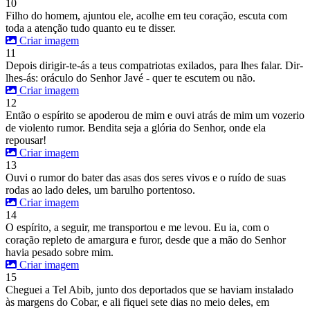
10
Filho do homem, ajuntou ele, acolhe em teu coração, escuta com
toda a atenção tudo quanto eu te disser.
Criar imagem
11
Depois dirigir-te-ás a teus compatriotas exilados, para lhes falar. Dir-
lhes-ás: oráculo do Senhor Javé - quer te escutem ou não.
Criar imagem
12
Então o espírito se apoderou de mim e ouvi atrás de mim um vozerio
de violento rumor. Bendita seja a glória do Senhor, onde ela
repousar!
Criar imagem
13
Ouvi o rumor do bater das asas dos seres vivos e o ruído de suas
rodas ao lado deles, um barulho portentoso.
Criar imagem
14
O espírito, a seguir, me transportou e me levou. Eu ia, com o
coração repleto de amargura e furor, desde que a mão do Senhor
havia pesado sobre mim.
Criar imagem
15
Cheguei a Tel Abib, junto dos deportados que se haviam instalado
às margens do Cobar, e ali fiquei sete dias no meio deles, em