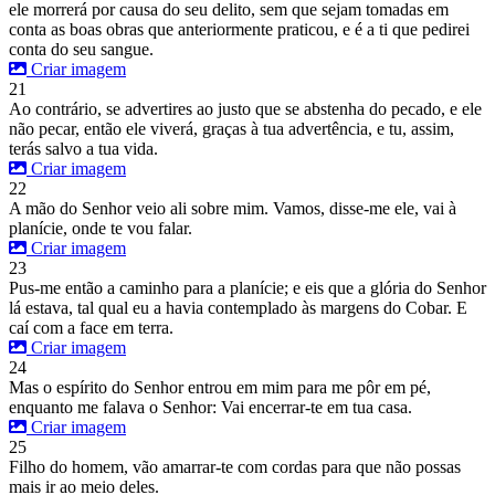
ele morrerá por causa do seu delito, sem que sejam tomadas em
conta as boas obras que anteriormente praticou, e é a ti que pedirei
conta do seu sangue.
Criar imagem
21
Ao contrário, se advertires ao justo que se abstenha do pecado, e ele
não pecar, então ele viverá, graças à tua advertência, e tu, assim,
terás salvo a tua vida.
Criar imagem
22
A mão do Senhor veio ali sobre mim. Vamos, disse-me ele, vai à
planície, onde te vou falar.
Criar imagem
23
Pus-me então a caminho para a planície; e eis que a glória do Senhor
lá estava, tal qual eu a havia contemplado às margens do Cobar. E
caí com a face em terra.
Criar imagem
24
Mas o espírito do Senhor entrou em mim para me pôr em pé,
enquanto me falava o Senhor: Vai encerrar-te em tua casa.
Criar imagem
25
Filho do homem, vão amarrar-te com cordas para que não possas
mais ir ao meio deles.