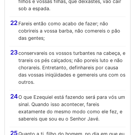
filhos e vossas filhas, que deixastes, vão cair
sob a espada.
22
Fareis então como acabo de fazer; não
cobrireis a vossa barba, não comereis o pão
das gentes;
23
conservareis os vossos turbantes na cabeça, e
trareis os pés calçados; não poreis luto e não
chorareis. Entretanto, definhareis por causa
das vossas iniqüidades e gemereis uns com os
outros.
24
O que Ezequiel está fazendo será para vós um
sinal. Quando isso acontecer, fareis
exatamente do mesmo modo como ele fez, e
sabereis que sou eu o Senhor Javé.
25
Quanto a ti, filho do homem, no dia em que eu