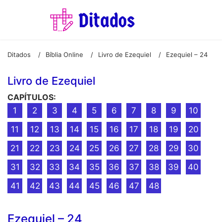
Ditados
Bíblia Online
Livro de Ezequiel
Ezequiel – 24
/
/
/
Livro de Ezequiel
CAPÍTULOS:
1
2
3
4
5
6
7
8
9
10
11
12
13
14
15
16
17
18
19
20
21
22
23
24
25
26
27
28
29
30
31
32
33
34
35
36
37
38
39
40
41
42
43
44
45
46
47
48
Ezequiel – 24