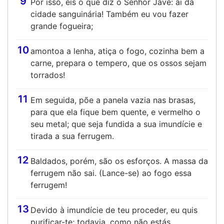
9
Por isso, eis o que diz o Senhor Javé: ai da
cidade sanguinária! Também eu vou fazer
grande fogueira;
10
amontoa a lenha, atiça o fogo, cozinha bem a
carne, prepara o tempero, que os ossos sejam
torrados!
11
Em seguida, põe a panela vazia nas brasas,
para que ela fique bem quente, e vermelho o
seu metal; que seja fundida a sua imundície e
tirada a sua ferrugem.
12
Baldados, porém, são os esforços. A massa da
ferrugem não sai. (Lance-se) ao fogo essa
ferrugem!
13
Devido à imundície de teu proceder, eu quis
purificar-te; todavia, como não estás