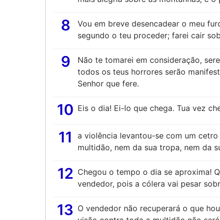
8
Vou em breve desencadear o meu furor c
segundo o teu proceder; farei cair so
9
Não te tomarei em consideração, serei
todos os teus horrores serão manifest
Senhor que fere.
10
Eis o dia! Ei-lo que chega. Tua vez ch
11
a violência levantou-se com um cetro
multidão, nem da sua tropa, nem da s
12
Chegou o tempo o dia se aproxima! Qu
vendedor, pois a cólera vai pesar sob
13
O vendedor não recuperará o que hou