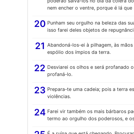
poderão salvá-los no dia da cólera d
nem encher o ventre, porque é lá que 
20
Punham seu orgulho na beleza das sua
isso farei deles objetos de repugnânci
21
Abandoná-los-ei à pilhagem, às mãos d
espólio dos ímpios da terra.
22
Desviarei os olhos e será profanado o
profaná-lo.
23
Prepara-te uma cadeia; pois a terra es
violências.
24
Farei vir também os mais bárbaros pa
termo ao orgulho dos poderosos, e os
É a ruína que está chegando. Procurar