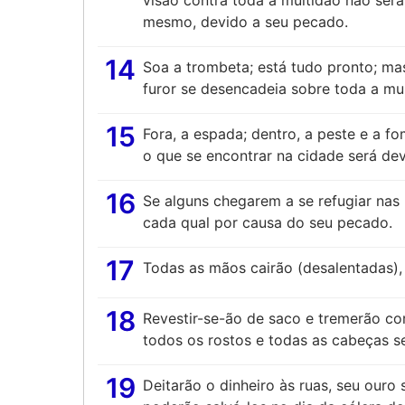
visão contra toda a multidão não será
mesmo, devido a seu pecado.
14
Soa a trombeta; está tudo pronto; m
furor se desencadeia sobre toda a mul
15
Fora, a espada; dentro, a peste e a 
o que se encontrar na cidade será de
16
Se alguns chegarem a se refugiar na
cada qual por causa do seu pecado.
17
Todas as mãos cairão (desalentadas),
18
Revestir-se-ão de saco e tremerão c
todos os rostos e todas as cabeças s
19
Deitarão o dinheiro às ruas, seu ouro