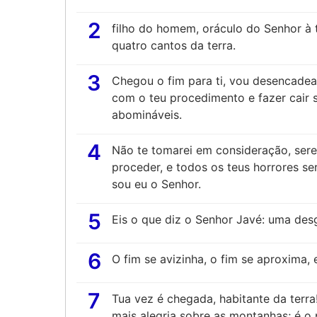
2
filho do homem, oráculo do Senhor à t
quatro cantos da terra.
3
Chegou o fim para ti, vou desencadear
com o teu procedimento e fazer cair s
abomináveis.
4
Não te tomarei em consideração, sere
proceder, e todos os teus horrores se
sou eu o Senhor.
5
Eis o que diz o Senhor Javé: uma desg
6
O fim se avizinha, o fim se aproxima, e
7
Tua vez é chegada, habitante da terra
mais alegria sobre as montanhas; é o 