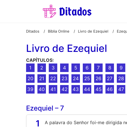
Ditados
Bíblia Online
Livro de Ezequiel
Ezequ
/
/
/
Livro de Ezequiel
CAPÍTULOS:
1
2
3
4
5
6
7
8
9
20
21
22
23
24
25
26
27
28
39
40
41
42
43
44
45
46
47
Ezequiel – 7
1
A palavra do Senhor foi-me dirigida n