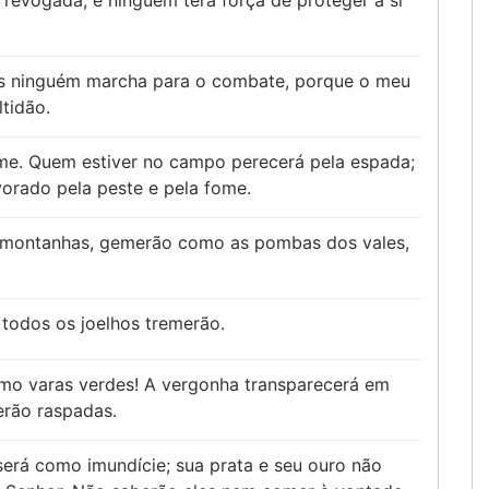
 revogada, e ninguém terá força de proteger a si
as ninguém marcha para o combate, porque o meu
tidão.
fome. Quem estiver no campo perecerá pela espada;
vorado pela peste e pela fome.
s montanhas, gemerão como as pombas dos vales,
 todos os joelhos tremerão.
omo varas verdes! A vergonha transparecerá em
erão raspadas.
 será como imundície; sua prata e seu ouro não