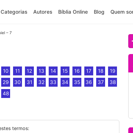
Categorias
Autores
Bíblia Online
Blog
Quem so
iel – 7
10
11
12
13
14
15
16
17
18
19
29
30
31
32
33
34
35
36
37
38
48
estes termos: