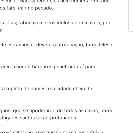
o Senhor. Não saberão eles nem comer à vontade
os farei cair no pecado.
s jóias; fabricavam seus ídolos abomináveis; por
a.
e estranhos e, devido à profanação, farei deles o
 meu tesouro; bárbaros penetrarão aí para
tá repleta de crimes, e a cidade cheia de
gãos, que se apoderarão de todas as casas; porei
 lugares santos serão profanados.
-se-á salvação, sem que se possa encontrá-la.