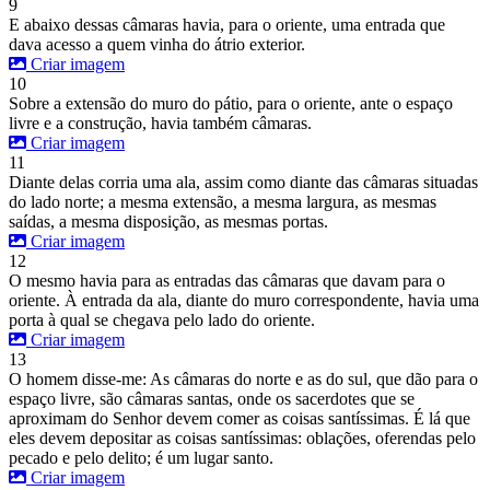
9
E abaixo dessas câmaras havia, para o oriente, uma entrada que
dava acesso a quem vinha do átrio exterior.
Criar imagem
10
Sobre a extensão do muro do pátio, para o oriente, ante o espaço
livre e a construção, havia também câmaras.
Criar imagem
11
Diante delas corria uma ala, assim como diante das câmaras situadas
do lado norte; a mesma extensão, a mesma largura, as mesmas
saídas, a mesma disposição, as mesmas portas.
Criar imagem
12
O mesmo havia para as entradas das câmaras que davam para o
oriente. À entrada da ala, diante do muro correspondente, havia uma
porta à qual se chegava pelo lado do oriente.
Criar imagem
13
O homem disse-me: As câmaras do norte e as do sul, que dão para o
espaço livre, são câmaras santas, onde os sacerdotes que se
aproximam do Senhor devem comer as coisas santíssimas. É lá que
eles devem depositar as coisas santíssimas: oblações, oferendas pelo
pecado e pelo delito; é um lugar santo.
Criar imagem