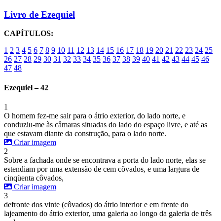
Livro de Ezequiel
CAPÍTULOS:
1
2
3
4
5
6
7
8
9
10
11
12
13
14
15
16
17
18
19
20
21
22
23
24
25
26
27
28
29
30
31
32
33
34
35
36
37
38
39
40
41
42
43
44
45
46
47
48
Ezequiel – 42
1
O homem fez-me sair para o átrio exterior, do lado norte, e
conduziu-me às câmaras situadas do lado do espaço livre, e até as
que estavam diante da construção, para o lado norte.
Criar imagem
2
Sobre a fachada onde se encontrava a porta do lado norte, elas se
estendiam por uma extensão de cem côvados, e uma largura de
cinqüenta côvados,
Criar imagem
3
defronte dos vinte (côvados) do átrio interior e em frente do
lajeamento do átrio exterior, uma galeria ao longo da galeria de três