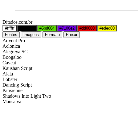
Ditados.com.br
#ffffff
#000000
#5bd604
#7100e2
#dd0000
#eded00
Fontes
Imagens
Formato
Baixar
Advent Pro
Aclonica
Alegreya SC
Boogaloo
Caveat
Kaushan Script
Alata
Lobster
Dancing Script
Parisienne
Shadows Into Light Two
Mansalva