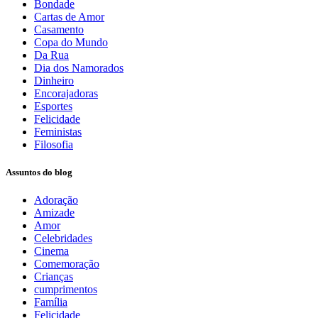
Bondade
Cartas de Amor
Casamento
Copa do Mundo
Da Rua
Dia dos Namorados
Dinheiro
Encorajadoras
Esportes
Felicidade
Feministas
Filosofia
Assuntos do blog
Adoração
Amizade
Amor
Celebridades
Cinema
Comemoração
Crianças
cumprimentos
Família
Felicidade