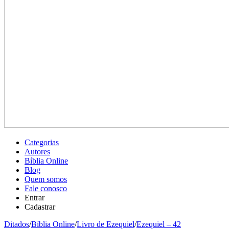
Categorias
Autores
Bíblia Online
Blog
Quem somos
Fale conosco
Entrar
Cadastrar
Ditados
/
Bíblia Online
/
Livro de Ezequiel
/
Ezequiel – 42