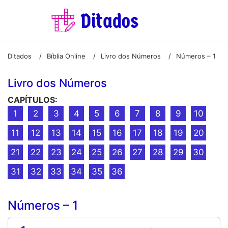
Ditados
Bíblia Online
Livro dos Números
Números – 1
/
/
/
Livro dos Números
CAPÍTULOS:
1
2
3
4
5
6
7
8
9
10
11
12
13
14
15
16
17
18
19
20
21
22
23
24
25
26
27
28
29
30
31
32
33
34
35
36
Números – 1