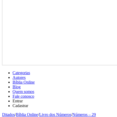
Categorias
Autores
Bíblia Online
Blog
Quem somos
Fale conosco
Entrar
Cadastrar
Ditados
/
Bíblia Online
/
Livro dos Números
/
Números – 29