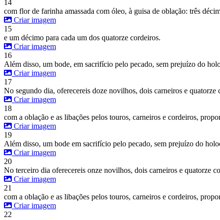
14
com flor de farinha amassada com óleo, à guisa de oblação: três décim
Criar imagem
15
e um décimo para cada um dos quatorze cordeiros.
Criar imagem
16
Além disso, um bode, em sacrifício pelo pecado, sem prejuízo do holo
Criar imagem
17
No segundo dia, oferecereis doze novilhos, dois carneiros e quatorze 
Criar imagem
18
com a oblação e as libações pelos touros, carneiros e cordeiros, prop
Criar imagem
19
Além disso, um bode em sacrifício pelo pecado, sem prejuízo do holo
Criar imagem
20
No terceiro dia oferecereis onze novilhos, dois carneiros e quatorze c
Criar imagem
21
com a oblação e as libações pelos touros, carneiros e cordeiros, prop
Criar imagem
22