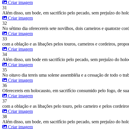
Criar imagem
31
Além disso, um bode, em sacrifício pelo pecado, sem prejuízo do holo
Criar imagem
32
No sétimo dia oferecereis sete novilhos, dois carneiros e quatorze cor
Criar imagem
33
com a oblação e as libações pelos touros, carneiros e cordeiros, prop
Criar imagem
34
Além disso, um bode em sacrifício pelo pecado, sem prejuízo do holo
Criar imagem
35
No oitavo dia tereis uma solene assembléia e a cessação de todo o trab
Criar imagem
36
Oferecereis em holocausto, em sacrifício consumido pelo fogo, de sua
Criar imagem
37
com a oblação e as libações pelo touro, pelo carneiro e pelos cordeir
Criar imagem
38
Além disso, um bode, em sacrifício pelo pecado, sem prejuízo do holo
Criar imagem