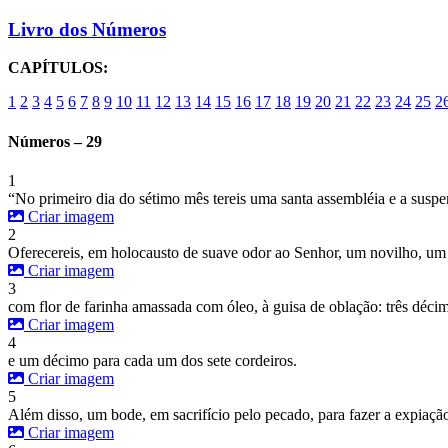
Livro dos Números
CAPÍTULOS:
1
2
3
4
5
6
7
8
9
10
11
12
13
14
15
16
17
18
19
20
21
22
23
24
25
2
Números – 29
1
“No primeiro dia do sétimo mês tereis uma santa assembléia e a suspen
Criar imagem
2
Oferecereis, em holocausto de suave odor ao Senhor, um novilho, um c
Criar imagem
3
com flor de farinha amassada com óleo, à guisa de oblação: três décim
Criar imagem
4
e um décimo para cada um dos sete cordeiros.
Criar imagem
5
Além disso, um bode, em sacrifício pelo pecado, para fazer a expiaçã
Criar imagem