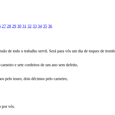
6
27
28
29
30
31
32
33
34
35
36
são de todo o trabalho servil. Será para vós um dia de toques de tromb
arneiro e sete cordeiros de um ano sem defeito,
os pelo touro, dois décimos pelo carneiro,
o por vós.