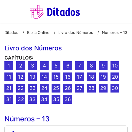
Ditados
Bíblia Online
Livro dos Números
Números – 13
/
/
/
Livro dos Números
CAPÍTULOS:
1
2
3
4
5
6
7
8
9
10
11
12
13
14
15
16
17
18
19
20
21
22
23
24
25
26
27
28
29
30
31
32
33
34
35
36
Números – 13