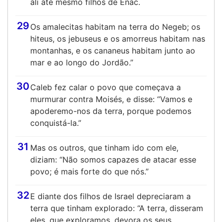
ali até mesmo filhos de Enac.
29
Os amalecitas habitam na terra do Negeb; os
hiteus, os jebuseus e os amorreus habitam nas
montanhas, e os cananeus habitam junto ao
mar e ao longo do Jordão.”
30
Caleb fez calar o povo que começava a
murmurar contra Moisés, e disse: “Vamos e
apoderemo-nos da terra, porque podemos
conquistá-la.”
31
Mas os outros, que tinham ido com ele,
diziam: “Não somos capazes de atacar esse
povo; é mais forte do que nós.”
32
E diante dos filhos de Israel depreciaram a
terra que tinham explorado: “A terra, disseram
eles, que exploramos, devora os seus