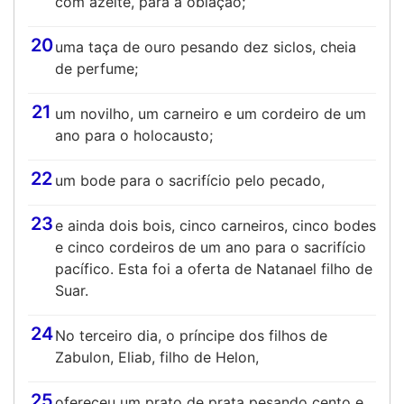
com azeite, para a oblação;
20
uma taça de ouro pesando dez siclos, cheia
de perfume;
21
um novilho, um carneiro e um cordeiro de um
ano para o holocausto;
22
um bode para o sacrifício pelo pecado,
23
e ainda dois bois, cinco carneiros, cinco bodes
e cinco cordeiros de um ano para o sacrifício
pacífico. Esta foi a oferta de Natanael filho de
Suar.
24
No terceiro dia, o príncipe dos filhos de
Zabulon, Eliab, filho de Helon,
25
ofereceu um prato de prata pesando cento e