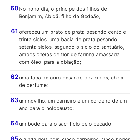
60
No nono dia, o príncipe dos filhos de
Benjamim, Abidã, filho de Gedeão,
61
ofereceu um prato de prata pesando cento e
trinta siclos, uma bacia de prata pesando
setenta siclos, segundo o siclo do santuário,
ambos cheios de flor de farinha amassada
com óleo, para a oblação;
62
uma taça de ouro pesando dez siclos, cheia
de perfume;
63
um novilho, um carneiro e um cordeiro de um
ano para o holocausto;
64
um bode para o sacrifício pelo pecado,
65
e ainda dois bois, cinco carneiros, cinco bodes