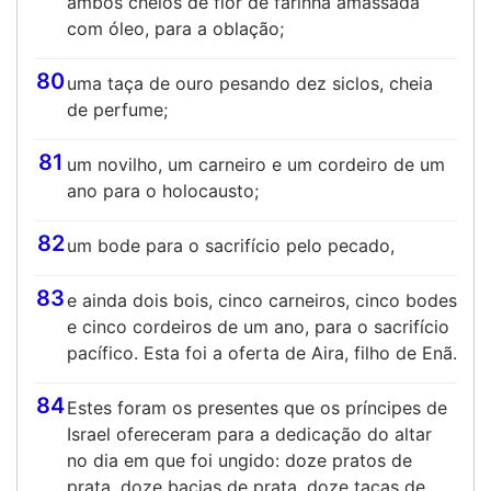
ambos cheios de flor de farinha amassada
com óleo, para a oblação;
80
uma taça de ouro pesando dez siclos, cheia
de perfume;
81
um novilho, um carneiro e um cordeiro de um
ano para o holocausto;
82
um bode para o sacrifício pelo pecado,
83
e ainda dois bois, cinco carneiros, cinco bodes
e cinco cordeiros de um ano, para o sacrifício
pacífico. Esta foi a oferta de Aira, filho de Enã.
84
Estes foram os presentes que os príncipes de
Israel ofereceram para a dedicação do altar
no dia em que foi ungido: doze pratos de
prata, doze bacias de prata, doze taças de