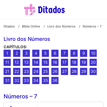
Ditados
Bíblia Online
Livro dos Números
Números – 7
/
/
/
Livro dos Números
CAPÍTULOS:
1
2
3
4
5
6
7
8
9
10
11
12
13
14
15
16
17
18
19
20
21
22
23
24
25
26
27
28
29
30
31
32
33
34
35
36
Números – 7