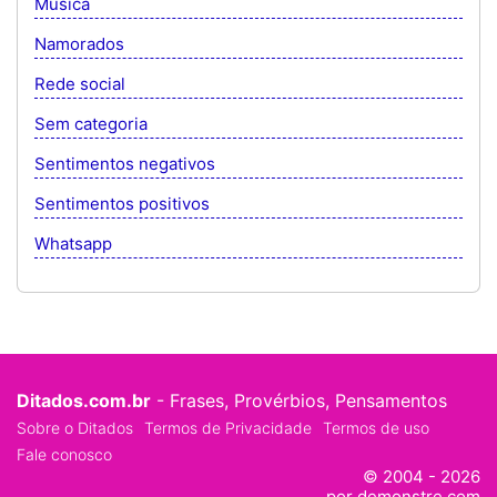
Musica
Namorados
Rede social
Sem categoria
Sentimentos negativos
Sentimentos positivos
Whatsapp
Ditados.com.br
- Frases, Provérbios, Pensamentos
Sobre o Ditados
Termos de Privacidade
Termos de uso
Fale conosco
© 2004 - 2026
por demonstre.com