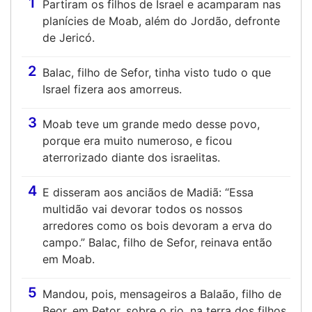
1
Partiram os filhos de Israel e acamparam nas
planícies de Moab, além do Jordão, defronte
de Jericó.
2
Balac, filho de Sefor, tinha visto tudo o que
Israel fizera aos amorreus.
3
Moab teve um grande medo desse povo,
porque era muito numeroso, e ficou
aterrorizado diante dos israelitas.
4
E disseram aos anciãos de Madiã: “Essa
multidão vai devorar todos os nossos
arredores como os bois devoram a erva do
campo.” Balac, filho de Sefor, reinava então
em Moab.
5
Mandou, pois, mensageiros a Balaão, filho de
Beor, em Petor, sobre o rio, na terra dos filhos