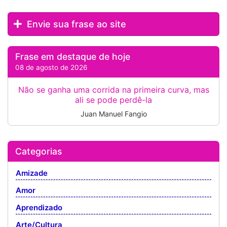
Envie sua frase ao site
Frase em destaque de hoje
08 de agosto de 2026
Não se ganha uma corrida na primeira curva, mas
ali se pode perdê-la
Juan Manuel Fangio
Categorias
Amizade
Amor
Aprendizado
Arte/Cultura