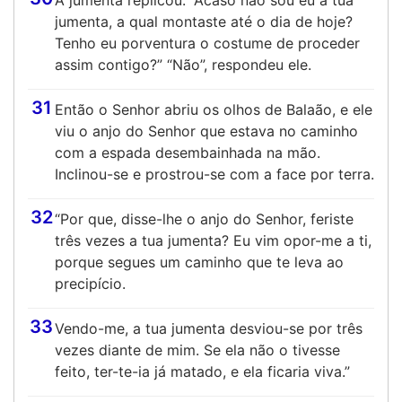
A jumenta replicou: “Acaso não sou eu a tua
jumenta, a qual montaste até o dia de hoje?
Tenho eu porventura o costume de proceder
assim contigo?” “Não”, respondeu ele.
31
Então o Senhor abriu os olhos de Balaão, e ele
viu o anjo do Senhor que estava no caminho
com a espada desembainhada na mão.
Inclinou-se e prostrou-se com a face por terra.
32
“Por que, disse-lhe o anjo do Senhor, feriste
três vezes a tua jumenta? Eu vim opor-me a ti,
porque segues um caminho que te leva ao
precipício.
33
Vendo-me, a tua jumenta desviou-se por três
vezes diante de mim. Se ela não o tivesse
feito, ter-te-ia já matado, e ela ficaria viva.”