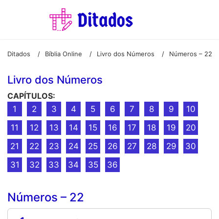
Ditados
Bíblia Online
Livro dos Números
Números – 22
/
/
/
Livro dos Números
CAPÍTULOS:
1
2
3
4
5
6
7
8
9
10
11
12
13
14
15
16
17
18
19
20
21
22
23
24
25
26
27
28
29
30
31
32
33
34
35
36
Números – 22