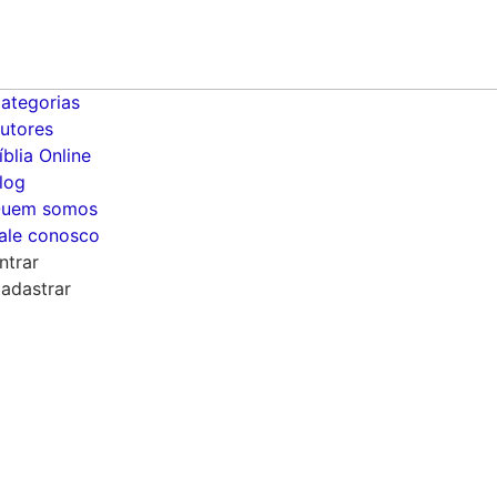
ategorias
utores
íblia Online
log
uem somos
ale conosco
ntrar
adastrar