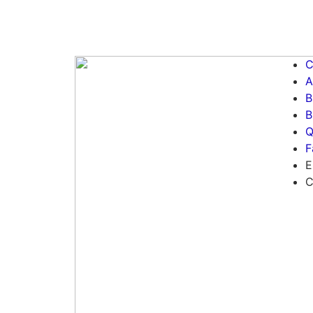
C
A
B
B
Q
F
E
C