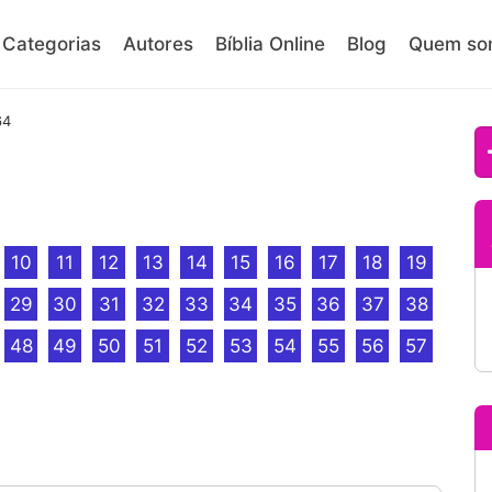
Categorias
Autores
Bíblia Online
Blog
Quem so
64
10
11
12
13
14
15
16
17
18
19
29
30
31
32
33
34
35
36
37
38
48
49
50
51
52
53
54
55
56
57