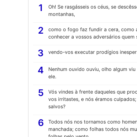
1
Oh! Se rasgásseis os céus, se descêss
montanhas,
2
como o fogo faz fundir a cera, como a
conhecer a vossos adversários quem s
3
vendo-vos executar prodígios inespera
4
Nenhum ouvido ouviu, olho algum viu
ele.
5
Vós vindes à frente daqueles que pro
vos irritastes, e nós éramos culpado
salvos?
6
Todos nós nos tornamos como homens
manchada; como folhas todos nós mu
folhas pelo vento.