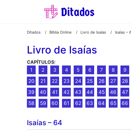
Ditados
Bíblia Online
Livro de Isaías
Isaías – 
/
/
/
Livro de Isaías
CAPÍTULOS:
1
2
3
4
5
6
7
8
9
20
21
22
23
24
25
26
27
28
39
40
41
42
43
44
45
46
47
58
59
60
61
62
63
64
65
66
Isaías – 64