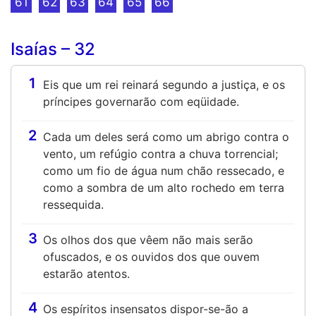
61
62
63
64
65
66
Isaías – 32
1
Eis que um rei reinará segundo a justiça, e os
príncipes governarão com eqüidade.
2
Cada um deles será como um abrigo contra o
vento, um refúgio contra a chuva torrencial;
como um fio de água num chão ressecado, e
como a sombra de um alto rochedo em terra
ressequida.
3
Os olhos dos que vêem não mais serão
ofuscados, e os ouvidos dos que ouvem
estarão atentos.
4
Os espíritos insensatos dispor-se-ão a