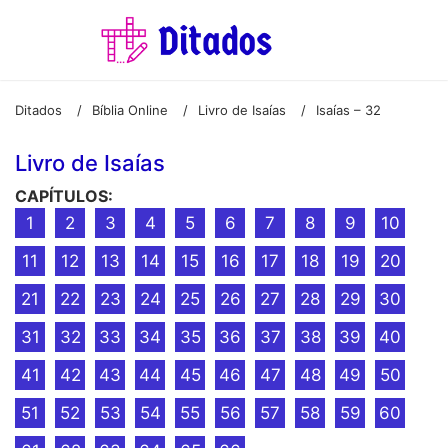
Ditados
Bíblia Online
Livro de Isaías
Isaías – 32
/
/
/
Livro de Isaías
CAPÍTULOS:
1
2
3
4
5
6
7
8
9
10
11
12
13
14
15
16
17
18
19
20
21
22
23
24
25
26
27
28
29
30
31
32
33
34
35
36
37
38
39
40
41
42
43
44
45
46
47
48
49
50
51
52
53
54
55
56
57
58
59
60