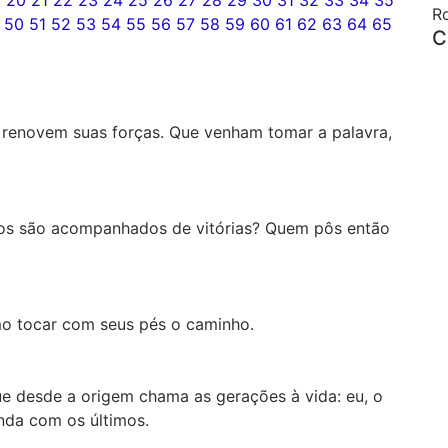
9
20
21
22
23
24
25
26
27
28
29
30
31
32
33
34
35
R
50
51
52
53
54
55
56
57
58
59
60
61
62
63
64
65
C
os renovem suas forças. Que venham tomar a palavra,
sos são acompanhados de vitórias? Quem pôs então
mo tocar com seus pés o caminho.
ue desde a origem chama as gerações à vida: eu, o
inda com os últimos.