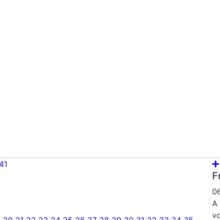
 41
F
0
A
v