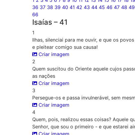
1
2
3
4
5
6
7
8
9
10
11
12
13
14
15
16
17
18
1
36
37
38
39
40
41
42
43
44
45
46
47
48
49
66
Isaías – 41
1
Ilhas, silenciai para me ouvir, e que os pov
e pleitear comigo sua causa!
Criar imagem
2
Quem suscitou do Oriente aquele cujos pas
as nações
Criar imagem
3
Persegue-os e passa invulnerável, sem mes
Criar imagem
4
Quem, pois, realizou essas coisas? Aquele q
Senhor, que sou o primeiro - e que estarei a
Criar imagem