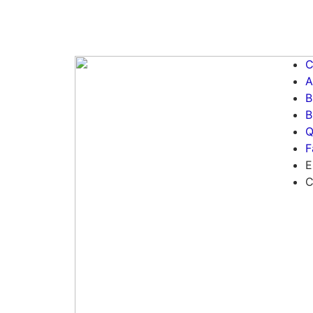
C
A
B
B
Q
F
E
C