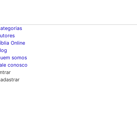
ategorias
utores
íblia Online
log
uem somos
ale conosco
ntrar
adastrar