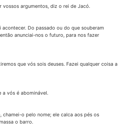
er vossos argumentos, diz o rei de Jacó.
i acontecer. Do passado ou do que souberam
ntão anunciai-nos o futuro, para nos fazer
tiremos que vós sois deuses. Fazei qualquer coisa a
e a vós é abominável.
te, chamei-o pelo nome; ele calca aos pés os
massa o barro.