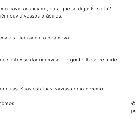
m o havia anunciado, para que se diga: É exato?
uém ouviu vossos oráculos.
 enviei a Jerusalém a boa nova.
que soubesse dar um aviso. Pergunto-lhes: De onde
ão nulas. Suas estátuas, vazias como o vento.
mentos
©
p