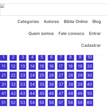
Categorias
Autores
Bíblia Online
Blog
Ditados
Bíblia Online
Livro de Isaías
Isaías – 30
/
/
/
Quem somos
Fale conosco
Entrar
Livro de Isaías
Cadastrar
CAPÍTULOS:
1
2
3
4
5
6
7
8
9
10
11
12
13
14
15
16
17
18
19
20
21
22
23
24
25
26
27
28
29
30
31
32
33
34
35
36
37
38
39
40
41
42
43
44
45
46
47
48
49
50
51
52
53
54
55
56
57
58
59
60