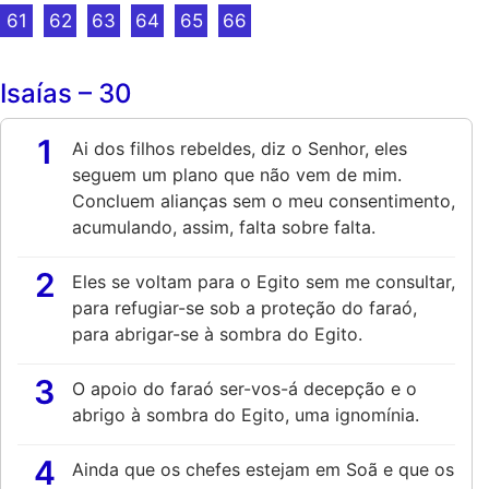
61
62
63
64
65
66
Isaías – 30
1
Ai dos filhos rebeldes, diz o Senhor, eles
seguem um plano que não vem de mim.
Concluem alianças sem o meu consentimento,
acumulando, assim, falta sobre falta.
2
Eles se voltam para o Egito sem me consultar,
para refugiar-se sob a proteção do faraó,
para abrigar-se à sombra do Egito.
3
O apoio do faraó ser-vos-á decepção e o
abrigo à sombra do Egito, uma ignomínia.
4
Ainda que os chefes estejam em Soã e que os