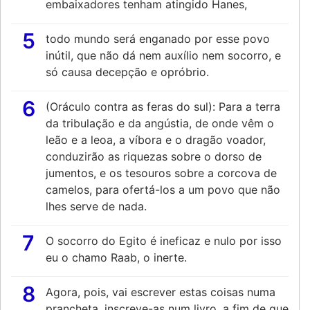
embaixadores tenham atingido Hanes,
5
todo mundo será enganado por esse povo
inútil, que não dá nem auxílio nem socorro, e
só causa decepção e opróbrio.
6
(Oráculo contra as feras do sul): Para a terra
da tribulação e da angústia, de onde vêm o
leão e a leoa, a víbora e o dragão voador,
conduzirão as riquezas sobre o dorso de
jumentos, e os tesouros sobre a corcova de
camelos, para ofertá-los a um povo que não
lhes serve de nada.
7
O socorro do Egito é ineficaz e nulo por isso
eu o chamo Raab, o inerte.
8
Agora, pois, vai escrever estas coisas numa
prancheta, inscreve-as num livro, a fim de que