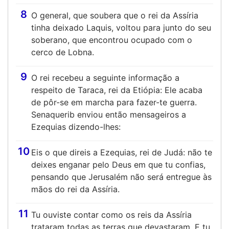
8
O general, que soubera que o rei da Assíria
tinha deixado Laquis, voltou para junto do seu
soberano, que encontrou ocupado com o
cerco de Lobna.
9
O rei recebeu a seguinte informação a
respeito de Taraca, rei da Etiópia: Ele acaba
de pôr-se em marcha para fazer-te guerra.
Senaquerib enviou então mensageiros a
Ezequias dizendo-lhes:
10
Eis o que direis a Ezequias, rei de Judá: não te
deixes enganar pelo Deus em que tu confias,
pensando que Jerusalém não será entregue às
mãos do rei da Assíria.
11
Tu ouviste contar como os reis da Assíria
trataram todas as terras que devastaram. E tu