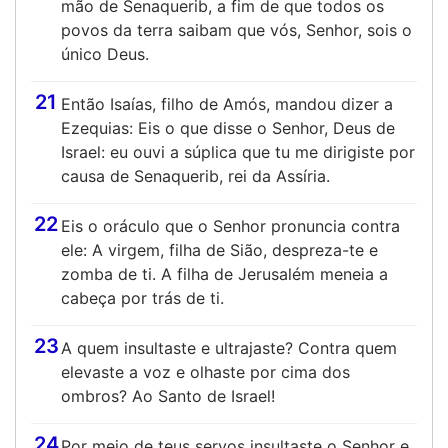
mão de Senaquerib, a fim de que todos os
povos da terra saibam que vós, Senhor, sois o
único Deus.
21
Então Isaías, filho de Amós, mandou dizer a
Ezequias: Eis o que disse o Senhor, Deus de
Israel: eu ouvi a súplica que tu me dirigiste por
causa de Senaquerib, rei da Assíria.
22
Eis o oráculo que o Senhor pronuncia contra
ele: A virgem, filha de Sião, despreza-te e
zomba de ti. A filha de Jerusalém meneia a
cabeça por trás de ti.
23
A quem insultaste e ultrajaste? Contra quem
elevaste a voz e olhaste por cima dos
ombros? Ao Santo de Israel!
24
Por meio de teus servos insultaste o Senhor e