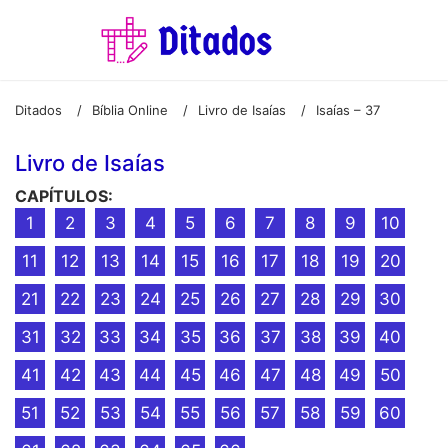
Ditados
Bíblia Online
Livro de Isaías
Isaías – 37
/
/
/
Livro de Isaías
CAPÍTULOS:
1
2
3
4
5
6
7
8
9
10
11
12
13
14
15
16
17
18
19
20
21
22
23
24
25
26
27
28
29
30
31
32
33
34
35
36
37
38
39
40
41
42
43
44
45
46
47
48
49
50
51
52
53
54
55
56
57
58
59
60