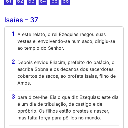
61
62
63
64
65
66
Isaías – 37
1
A este relato, o rei Ezequias rasgou suas
vestes e, envolvendo-se num saco, dirigiu-se
ao templo do Senhor.
2
Depois enviou Eliacim, prefeito do palácio, o
escriba Sobna e os decanos dos sacerdotes,
cobertos de sacos, ao profeta Isaías, filho de
Amós,
3
para dizer-lhe: Eis o que diz Ezequias: este dia
é um dia de tribulação, de castigo e de
opróbrio. Os filhos estão prestes a nascer,
mas falta força para pô-los no mundo.