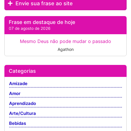
Envie sua frase ao site
Frase em destaque de hoje
07 de agosto de 2026
Mesmo Deus não pode mudar o passado
Agathon
Categorias
Amizade
Amor
Aprendizado
Arte/Cultura
Bebidas