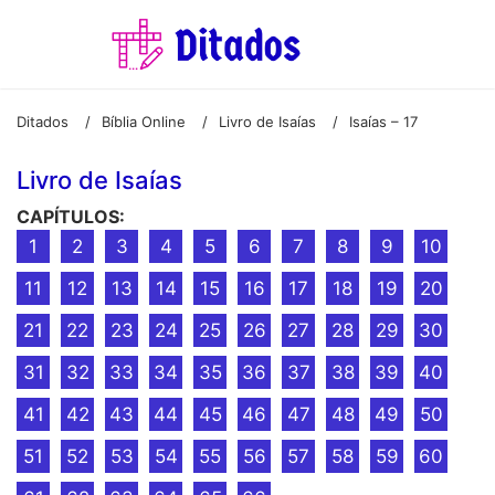
Ditados
Bíblia Online
Livro de Isaías
Isaías – 17
/
/
/
Livro de Isaías
CAPÍTULOS:
1
2
3
4
5
6
7
8
9
10
11
12
13
14
15
16
17
18
19
20
21
22
23
24
25
26
27
28
29
30
31
32
33
34
35
36
37
38
39
40
41
42
43
44
45
46
47
48
49
50
51
52
53
54
55
56
57
58
59
60