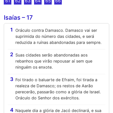
61
62
63
64
65
66
Isaías – 17
1
Oráculo contra Damasco. Damasco vai ser
suprimida do número das cidades, e será
reduzida a ruínas abandonadas para sempre.
2
Suas cidades serão abandonadas aos
rebanhos que virão repousar aí sem que
ninguém os enxote.
3
Foi tirado o baluarte de Efraim, foi tirada a
realeza de Damasco; os restos de Aarão
perecerão, passarão como a glória de Israel.
Oráculo do Senhor dos exércitos.
4
Naquele dia a glória de Jacó declinará, e sua