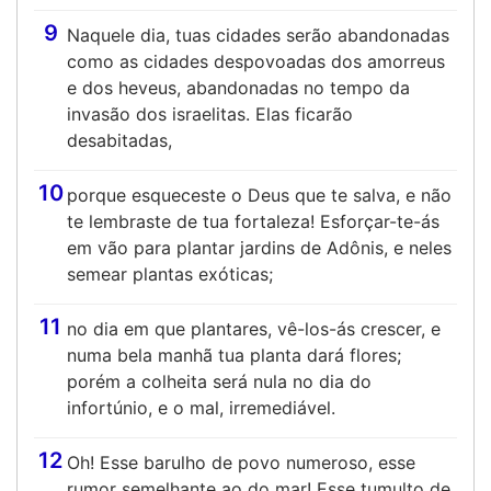
9
Naquele dia, tuas cidades serão abandonadas
como as cidades despovoadas dos amorreus
e dos heveus, abandonadas no tempo da
invasão dos israelitas. Elas ficarão
desabitadas,
10
porque esqueceste o Deus que te salva, e não
te lembraste de tua fortaleza! Esforçar-te-ás
em vão para plantar jardins de Adônis, e neles
semear plantas exóticas;
11
no dia em que plantares, vê-los-ás crescer, e
numa bela manhã tua planta dará flores;
porém a colheita será nula no dia do
infortúnio, e o mal, irremediável.
12
Oh! Esse barulho de povo numeroso, esse
rumor semelhante ao do mar! Esse tumulto de