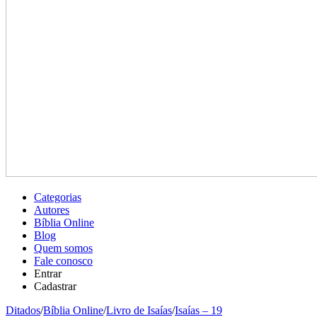
Categorias
Autores
Bíblia Online
Blog
Quem somos
Fale conosco
Entrar
Cadastrar
Ditados
/
Bíblia Online
/
Livro de Isaías
/
Isaías – 19