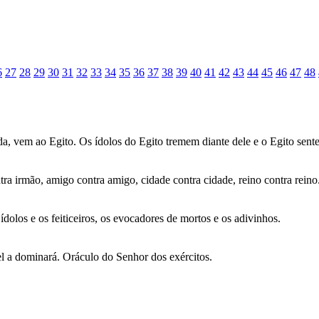
6
27
28
29
30
31
32
33
34
35
36
37
38
39
40
41
42
43
44
45
46
47
48
, vem ao Egito. Os ídolos do Egito tremem diante dele e o Egito sente
ntra irmão, amigo contra amigo, cidade contra cidade, reino contra reino
ídolos e os feiticeiros, os evocadores de mortos e os adivinhos.
el a dominará. Oráculo do Senhor dos exércitos.