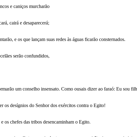
Juncos e caniços murcharão
ará, cairá e desaparecerá;
ntarão, e os que lançam suas redes às águas ficarão consternados.
ecelães serão confundidos,
rmarão um conselho insensato. Como ousais dizer ao faraó: Eu sou filho
er os desígnios do Senhor dos exércitos contra o Egito!
; e os chefes das tribos desencaminham o Egito.