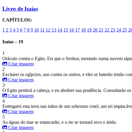
Livro de Isaías
CAPÍTULOS:
1
2
3
4
5
6
7
8
9
10
11
12
13
14
15
16
17
18
19
20
21
22
23
24
25
2
Isaías – 19
1
Oráculo contra o Egito. Eis que o Senhor, montado numa nuvem rápida
Criar imagem
2
Excitarei os egípcios, uns contra os outros, e eles se baterão irmão co
Criar imagem
3
O Egito perderá a cabeça, e eu abolirei sua prudência. Consultarão os 
Criar imagem
4
Entregarei esta terra nas mãos de um soberano cruel, um rei implacáv
Criar imagem
5
As águas do mar se estancarão, e o rio se tornará seco e árido.
Criar imagem