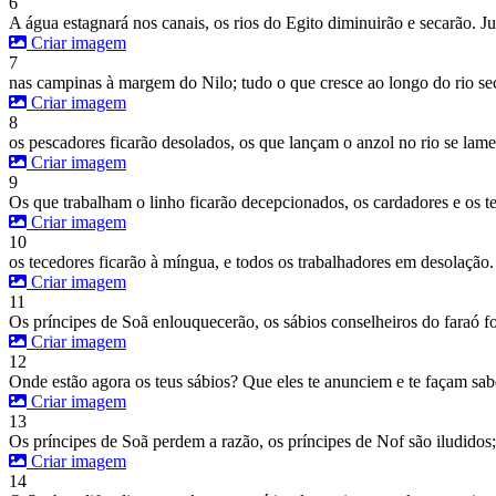
6
A água estagnará nos canais, os rios do Egito diminuirão e secarão. 
Criar imagem
7
nas campinas à margem do Nilo; tudo o que cresce ao longo do rio sec
Criar imagem
8
os pescadores ficarão desolados, os que lançam o anzol no rio se lame
Criar imagem
9
Os que trabalham o linho ficarão decepcionados, os cardadores e os t
Criar imagem
10
os tecedores ficarão à míngua, e todos os trabalhadores em desolação.
Criar imagem
11
Os príncipes de Soã enlouquecerão, os sábios conselheiros do faraó fo
Criar imagem
12
Onde estão agora os teus sábios? Que eles te anunciem e te façam sab
Criar imagem
13
Os príncipes de Soã perdem a razão, os príncipes de Nof são iludidos
Criar imagem
14