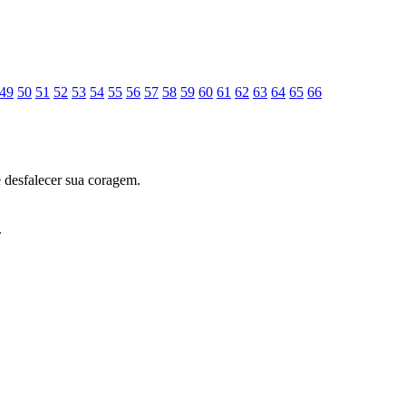
49
50
51
52
53
54
55
56
57
58
59
60
61
62
63
64
65
66
 desfalecer sua coragem.
.