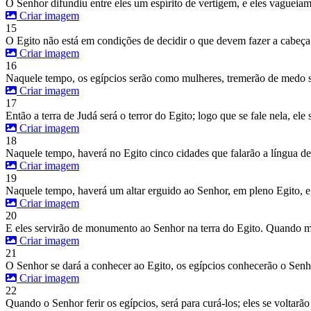
O Senhor difundiu entre eles um espírito de vertigem, e eles vaguei
Criar imagem
15
O Egito não está em condições de decidir o que devem fazer a cabeça 
Criar imagem
16
Naquele tempo, os egípcios serão como mulheres, tremerão de medo s
Criar imagem
17
Então a terra de Judá será o terror do Egito; logo que se fale nela, el
Criar imagem
18
Naquele tempo, haverá no Egito cinco cidades que falarão a língua d
Criar imagem
19
Naquele tempo, haverá um altar erguido ao Senhor, em pleno Egito, e,
Criar imagem
20
E eles servirão de monumento ao Senhor na terra do Egito. Quando mal
Criar imagem
21
O Senhor se dará a conhecer ao Egito, os egípcios conhecerão o Senho
Criar imagem
22
Quando o Senhor ferir os egípcios, será para curá-los; eles se voltarão