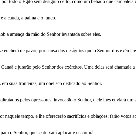
am por todo o Egito sem desígnio certo, como um bêbado que cambaleia
e a cauda, a palma e o junco.
ob a ameaça da mão do Senhor levantada sobre eles.
e se encherá de pavor, por causa dos desígnios que o Senhor dos exército
e Canaã e jurarão pelo Senhor dos exércitos. Uma delas será chamada a
 em suas fronteiras, um obelisco dedicado ao Senhor.
tratados pelos opressores, invocarão o Senhor, e ele lhes enviará um s
r naquele tempo, e lhe oferecerão sacrifícios e oblações; farão votos a
 para o Senhor, que se deixará aplacar e os curará.