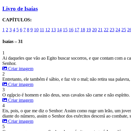
Livro de Isaías
CAPÍTULOS:
1
2
3
4
5
6
7
8
9
10
11
12
13
14
15
16
17
18
19
20
21
22
23
24
25
2
Isaías – 31
1
Ai daqueles que vão ao Egito buscar socorros, e que contam com a cav
Senhor.
Criar imagem
2
Entretanto, ele também é sábio, e faz vir o mal; não retira sua palavr
Criar imagem
3
O egípcio é homem e não deus, seus cavalos são carne e não espírito.
Criar imagem
4
Eis, pois, o que me diz o Senhor: Assim como ruge um leão, um jovem l
diante do número, assim o Senhor dos exércitos descerá ao combate, s
Criar imagem
5