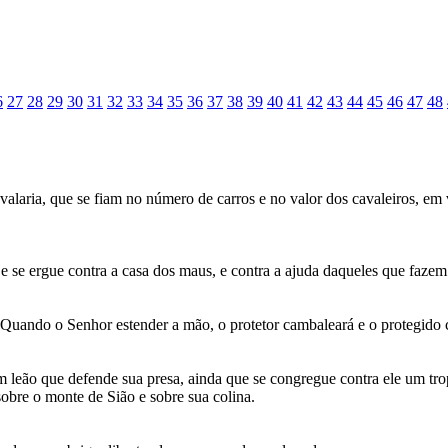
6
27
28
29
30
31
32
33
34
35
36
37
38
39
40
41
42
43
44
45
46
47
48
alaria, que se fiam no número de carros e no valor dos cavaleiros, em v
a, e se ergue contra a casa dos maus, e contra a ajuda daqueles que fazem
 Quando o Senhor estender a mão, o protetor cambaleará e o protegido c
eão que defende sua presa, ainda que se congregue contra ele um tropel
obre o monte de Sião e sobre sua colina.