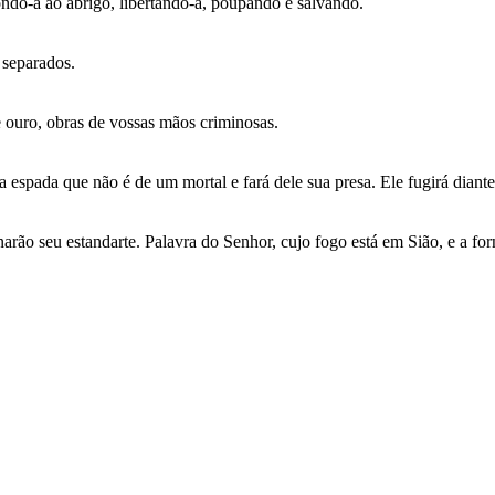
ndo-a ao abrigo, libertando-a, poupando e salvando.
 separados.
e ouro, obras de vossas mãos criminosas.
espada que não é de um mortal e fará dele sua presa. Ele fugirá diante
arão seu estandarte. Palavra do Senhor, cujo fogo está em Sião, e a fo