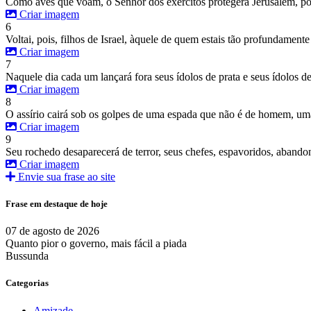
Como aves que voam, o Senhor dos exércitos protegerá Jerusalém, po
Criar imagem
6
Voltai, pois, filhos de Israel, àquele de quem estais tão profundamente
Criar imagem
7
Naquele dia cada um lançará fora seus ídolos de prata e seus ídolos d
Criar imagem
8
O assírio cairá sob os golpes de uma espada que não é de homem, uma 
Criar imagem
9
Seu rochedo desaparecerá de terror, seus chefes, espavoridos, abandon
Criar imagem
Envie sua frase ao site
Frase em destaque de hoje
07 de agosto de 2026
Quanto pior o governo, mais fácil a piada
Bussunda
Categorias
Amizade