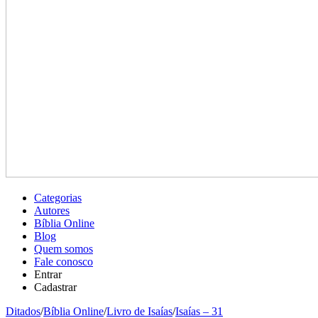
Categorias
Autores
Bíblia Online
Blog
Quem somos
Fale conosco
Entrar
Cadastrar
Ditados
/
Bíblia Online
/
Livro de Isaías
/
Isaías – 31