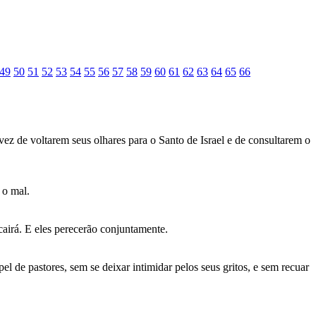
49
50
51
52
53
54
55
56
57
58
59
60
61
62
63
64
65
66
ez de voltarem seus olhares para o Santo de Israel e de consultarem o
 o mal.
airá. E eles perecerão conjuntamente.
 de pastores, sem se deixar intimidar pelos seus gritos, e sem recuar