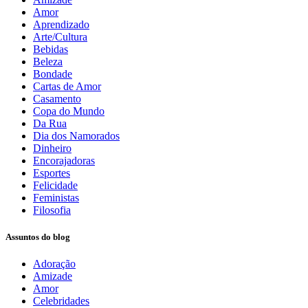
Amor
Aprendizado
Arte/Cultura
Bebidas
Beleza
Bondade
Cartas de Amor
Casamento
Copa do Mundo
Da Rua
Dia dos Namorados
Dinheiro
Encorajadoras
Esportes
Felicidade
Feministas
Filosofia
Assuntos do blog
Adoração
Amizade
Amor
Celebridades